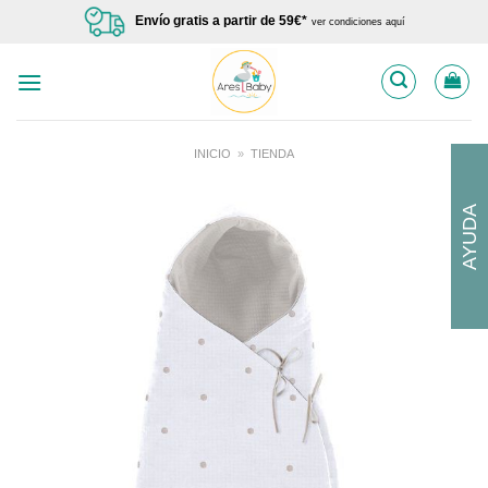
Saltar
Envío gratis a partir de 59€*
ver condiciones aquí
al
contenido
INICIO
»
TIENDA
AYUDA