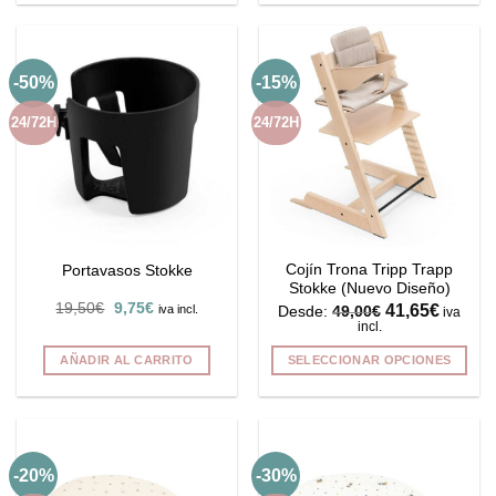
-50%
-15%
24/72H
24/72H
Cojín Trona Tripp Trapp
Portavasos Stokke
Stokke (Nuevo Diseño)
El
El
19,50
€
9,75
€
41,65
€
iva incl.
Desde:
49,00
€
iva
precio
precio
incl.
original
actual
era:
es:
AÑADIR AL CARRITO
SELECCIONAR OPCIONES
19,50€.
9,75€.
Este
producto
tiene
múltiples
-20%
-30%
variantes.