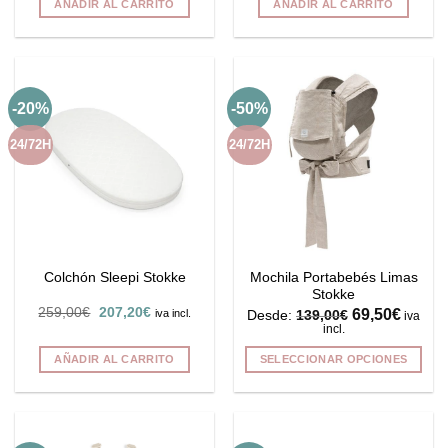
AÑADIR AL CARRITO
AÑADIR AL CARRITO
era:
es:
era:
es:
139,00€.
111,20€.
29,00€.
23,20€.
-20%
-50%
24/72H
24/72H
Mochila Portabebés Limas
Colchón Sleepi Stokke
Stokke
El
El
259,00
€
207,20
€
69,50
€
iva incl.
Desde:
139,00
€
iva
precio
precio
incl.
original
actual
era:
es:
AÑADIR AL CARRITO
SELECCIONAR OPCIONES
259,00€.
207,20€.
Este
producto
tiene
múltiples