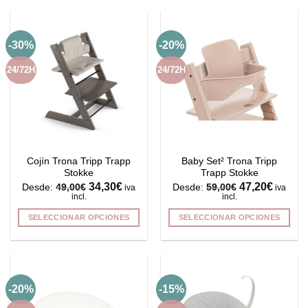
producto
tiene
múltiples
-30%
-20%
variantes.
Las
24/72H
24/72H
opciones
se
pueden
elegir
en
la
Cojín Trona Tripp Trapp
Baby Set² Trona Tripp
página
Stokke
Trapp Stokke
de
34,30
€
47,20
€
Desde:
49,00
€
Desde:
59,00
€
iva
iva
producto
incl.
incl.
SELECCIONAR OPCIONES
SELECCIONAR OPCIONES
Este
Este
producto
producto
tiene
tiene
múltiples
múltiples
-20%
-15%
variantes.
variantes.
Las
Las