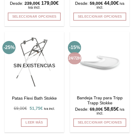
179,00
€
44,00
€
Desde:
239,00
€
Desde:
59,00
€
iva
producto
iva incl.
incl.
SELECCIONAR OPCIONES
SELECCIONAR OPCIONES
Este
Este
producto
producto
tiene
tiene
múltiples
múltiples
-25%
-15%
variantes.
variantes.
Las
Las
24/72H
opciones
opciones
SIN EXISTENCIAS
se
se
pueden
pueden
elegir
elegir
en
en
la
la
Bandeja Tray para Tripp
Patas Flexi Bath Stokke
página
página
Trapp Stokke
de
de
El
El
69,00
€
51,75
€
58,65
€
iva incl.
Desde:
69,00
€
iva
producto
producto
precio
precio
incl.
original
actual
era:
es:
LEER MÁS
SELECCIONAR OPCIONES
69,00€.
51,75€.
Este