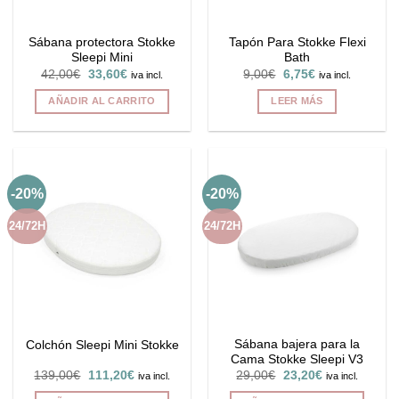
en
la
Sábana protectora Stokke
Tapón Para Stokke Flexi
página
Sleepi Mini
Bath
de
El
El
El
El
42,00
€
33,60
€
9,00
€
6,75
€
iva incl.
iva incl.
producto
precio
precio
precio
precio
original
actual
original
actual
AÑADIR AL CARRITO
LEER MÁS
era:
es:
era:
es:
42,00€.
33,60€.
9,00€.
6,75€.
-20%
-20%
24/72H
24/72H
Sábana bajera para la
Colchón Sleepi Mini Stokke
Cama Stokke Sleepi V3
El
El
El
El
139,00
€
111,20
€
29,00
€
23,20
€
iva incl.
iva incl.
precio
precio
precio
precio
original
actual
original
actual