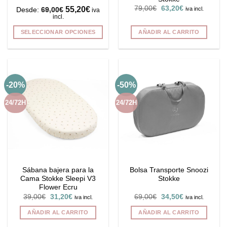
de
El
El
55,20
€
79,00
€
63,20
€
iva incl.
Desde:
69,00
€
iva
producto
precio
precio
incl.
original
actual
era:
es:
SELECCIONAR OPCIONES
AÑADIR AL CARRITO
79,00€.
63,20€.
Este
producto
tiene
múltiples
-20%
-50%
variantes.
Las
24/72H
24/72H
opciones
se
pueden
elegir
en
la
Sábana bajera para la
Bolsa Transporte Snoozi
página
Cama Stokke Sleepi V3
Stokke
de
Flower Ecru
producto
El
El
El
El
39,00
€
31,20
€
69,00
€
34,50
€
iva incl.
iva incl.
precio
precio
precio
precio
original
actual
original
actual
AÑADIR AL CARRITO
AÑADIR AL CARRITO
era:
es:
era:
es:
39,00€.
31,20€.
69,00€.
34,50€.