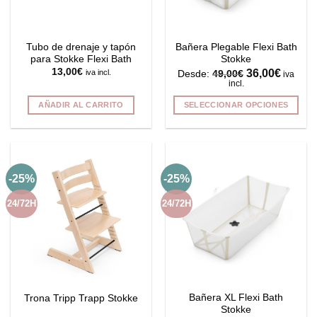
Tubo de drenaje y tapón
Bañera Plegable Flexi Bath
para Stokke Flexi Bath
Stokke
13,00
€
36,00
€
iva incl.
Desde:
49,00
€
iva
incl.
AÑADIR AL CARRITO
SELECCIONAR OPCIONES
Este
producto
tiene
múltiples
-25%
-25%
variantes.
Las
24/72H
24/72H
opciones
se
pueden
elegir
en
la
Bañera XL Flexi Bath
Trona Tripp Trapp Stokke
página
Stokke
de