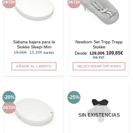
24/72H
24/72H
opciones
opciones
se
se
pueden
pueden
elegir
elegir
en
en
la
la
Sábana bajera para la
Newborn Set Tripp Trapp
página
página
Stokke Sleepi Mini
Stokke
de
de
El
El
19,00
€
15,20
€
109,65
€
iva incl.
Desde:
129,00
€
producto
producto
precio
precio
iva incl.
original
actual
era:
es:
AÑADIR AL CARRITO
SELECCIONAR OPCIONES
19,00€.
15,20€.
Este
producto
tiene
múltiples
-20%
-25%
variantes.
Las
24/72H
opciones
SIN EXISTENCIAS
se
pueden
elegir