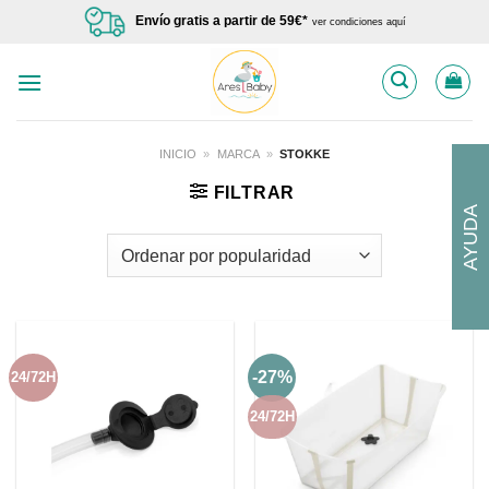
Saltar
Envío gratis a partir de 59€*
ver condiciones aquí
al
contenido
INICIO
»
MARCA
»
STOKKE
FILTRAR
AYUDA
-27%
24/72H
24/72H