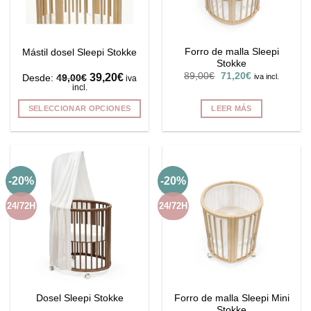
Forro de malla Sleepi
Mástil dosel Sleepi Stokke
Stokke
El
El
39,20
€
89,00
€
71,20
€
iva incl.
Desde:
49,00
€
iva
precio
precio
incl.
original
actual
era:
es:
SELECCIONAR OPCIONES
LEER MÁS
89,00€.
71,20€.
Este
producto
tiene
múltiples
-20%
-20%
variantes.
Las
24/72H
24/72H
opciones
se
pueden
elegir
en
la
Forro de malla Sleepi Mini
Dosel Sleepi Stokke
página
Stokke