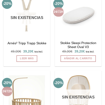
-20%
-20%
variantes.
Las
24/72H
opciones
SIN EXISTENCIAS
se
pueden
elegir
en
la
Stokke Sleepi Protection
Arnés² Tripp Trapp Stokke
página
Sheet Oval V3
de
El
El
El
El
49,00
€
39,20
€
49,00
€
39,20
€
iva incl.
iva incl.
producto
precio
precio
precio
precio
original
actual
original
actual
LEER MÁS
AÑADIR AL CARRITO
era:
es:
era:
es:
49,00€.
39,20€.
49,00€.
39,20€.
-20%
-20%
24/72H
SIN EXISTENCIAS