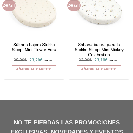
Las
24/72H
24/72H
opciones
se
pueden
elegir
en
la
Sábana bajera Stokke
Sábana bajera para la
página
Sleepi Mini Flower Ecru
Stokke Sleepi Mini Mickey
de
Celebration
producto
El
El
El
El
29,00
€
23,20
€
33,00
€
23,10
€
iva incl.
iva incl.
precio
precio
precio
precio
original
actual
original
actual
AÑADIR AL CARRITO
AÑADIR AL CARRITO
era:
es:
era:
es:
29,00€.
23,20€.
33,00€.
23,10€.
NO TE PIERDAS LAS PROMOCIONES
EXCLUSIVAS, NOVEDADES Y EVENTOS