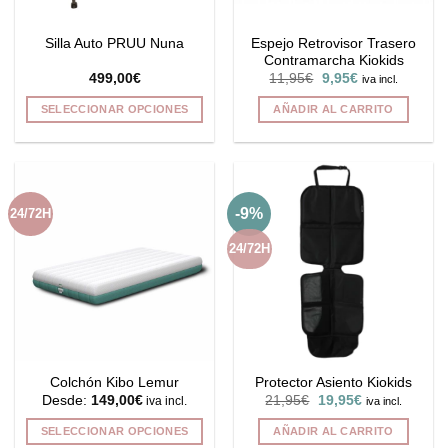
Espejo Retrovisor Trasero
Silla Auto PRUU Nuna
Contramarcha Kiokids
El
El
499,00
€
11,95
€
9,95
€
iva incl.
precio
precio
original
actual
SELECCIONAR OPCIONES
AÑADIR AL CARRITO
era:
es:
11,95€.
9,95€.
Este
producto
tiene
múltiples
-9%
24/72H
variantes.
Las
24/72H
opciones
se
pueden
elegir
en
la
Colchón Kibo Lemur
Protector Asiento Kiokids
página
El
El
Desde:
149,00
€
21,95
€
19,95
€
iva incl.
iva incl.
de
precio
precio
original
actual
producto
SELECCIONAR OPCIONES
AÑADIR AL CARRITO
era:
es: