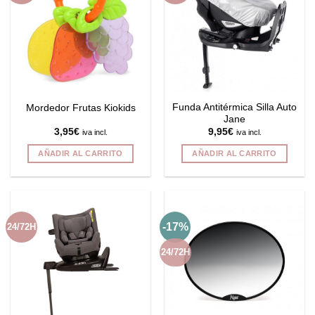
Las
Las
opciones
opciones
se
se
pueden
pueden
elegir
elegir
en
en
la
la
Funda Antitérmica Silla Auto
Mordedor Frutas Kiokids
página
página
Jane
de
de
3,95
€
9,95
€
iva incl.
iva incl.
producto
producto
AÑADIR AL CARRITO
AÑADIR AL CARRITO
-17%
24/72H
24/72H