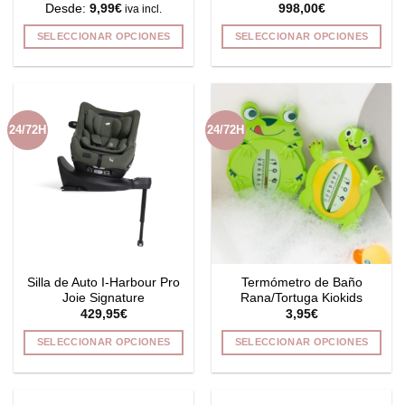
Desde:
9,99
€
998,00
€
iva incl.
producto
SELECCIONAR OPCIONES
SELECCIONAR OPCIONES
Este
Este
producto
producto
tiene
tiene
múltiples
múltiples
24/72H
24/72H
variantes.
variantes.
Las
Las
opciones
opciones
se
se
pueden
pueden
elegir
elegir
en
en
la
la
Silla de Auto I-Harbour Pro
Termómetro de Baño
página
página
Joie Signature
Rana/Tortuga Kiokids
de
de
429,95
€
3,95
€
producto
producto
SELECCIONAR OPCIONES
SELECCIONAR OPCIONES
Este
Este
producto
producto
tiene
tiene