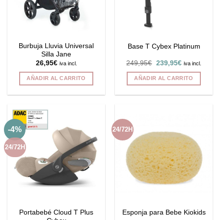
pueden
pueden
elegir
elegir
en
en
la
la
Burbuja Lluvia Universal
Base T Cybex Platinum
página
página
Silla Jane
de
de
El
El
26,95
€
249,95
€
239,95
€
iva incl.
iva incl.
producto
producto
precio
precio
original
actual
AÑADIR AL CARRITO
AÑADIR AL CARRITO
era:
es:
249,95€.
239,95€.
-4%
24/72H
24/72H
Portabebé Cloud T Plus
Esponja para Bebe Kiokids