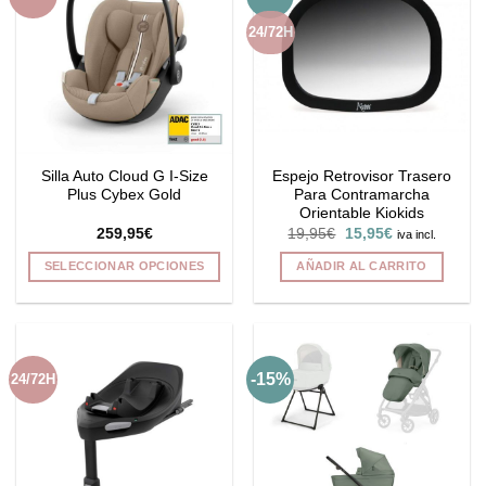
Las
24/72H
opciones
se
pueden
elegir
en
la
Silla Auto Cloud G I-Size
Espejo Retrovisor Trasero
página
Plus Cybex Gold
Para Contramarcha
de
Orientable Kiokids
producto
El
El
259,95
€
19,95
€
15,95
€
iva incl.
precio
precio
original
actual
SELECCIONAR OPCIONES
AÑADIR AL CARRITO
era:
es:
19,95€.
15,95€.
Este
producto
tiene
múltiples
-15%
24/72H
variantes.
Las
opciones
se
pueden