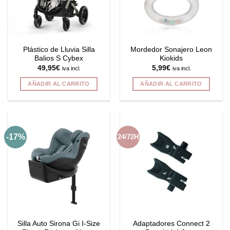
pueden
elegir
en
la
Plástico de Lluvia Silla
Mordedor Sonajero Leon
página
Balios S Cybex
Kiokids
de
49,95
€
5,99
€
iva incl.
iva incl.
producto
AÑADIR AL CARRITO
AÑADIR AL CARRITO
-17%
24/72H
Silla Auto Sirona Gi I-Size
Adaptadores Connect 2