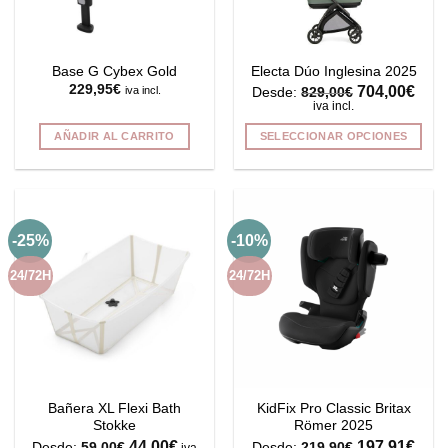
elegir
en
la
Base G Cybex Gold
Electa Dúo Inglesina 2025
página
229,95
€
704,00
€
iva incl.
Desde:
829,00
€
de
iva incl.
producto
AÑADIR AL CARRITO
SELECCIONAR OPCIONES
Este
producto
tiene
múltiples
-25%
-10%
variantes.
Las
24/72H
24/72H
opciones
se
pueden
elegir
en
la
Bañera XL Flexi Bath
KidFix Pro Classic Britax
página
Stokke
Römer 2025
de
44,00
€
197,91
€
Desde:
59,00
€
Desde:
219,90
€
iva