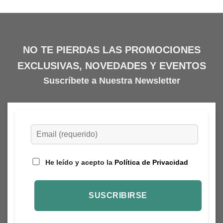
opciones
se
pueden
elegir
NO TE PIERDAS LAS PROMOCIONES
en
la
EXCLUSIVAS, NOVEDADES Y EVENTOS
página
Suscríbete a Nuestra Newsletter
de
producto
He leído y acepto la
Política de Privacidad