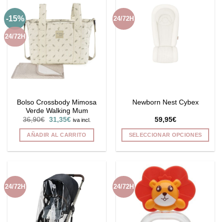
-15%
24/72H
24/72H
Bolso Crossbody Mimosa
Newborn Nest Cybex
Verde Walking Mum
El
El
36,90
€
31,35
€
59,95
€
iva incl.
precio
precio
original
actual
AÑADIR AL CARRITO
SELECCIONAR OPCIONES
era:
es:
36,90€.
31,35€.
Este
producto
tiene
múltiples
24/72H
24/72H
variantes.
Las
opciones
se