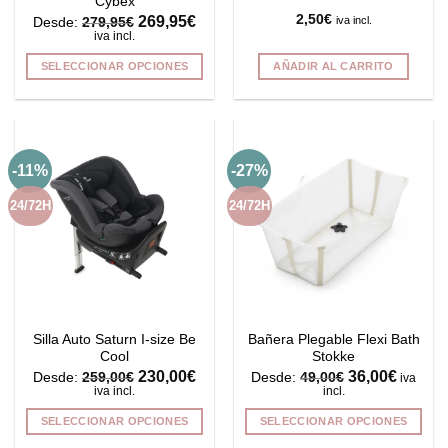
Cybex
269,95
€
2,50
€
iva incl.
Desde:
279,95
€
iva incl.
SELECCIONAR OPCIONES
AÑADIR AL CARRITO
Este
producto
tiene
múltiples
-11%
-27%
variantes.
Las
24/72H
24/72H
opciones
se
pueden
elegir
en
la
Silla Auto Saturn I-size Be
Bañera Plegable Flexi Bath
página
Cool
Stokke
de
230,00
€
36,00
€
Desde:
259,00
€
Desde:
49,00
€
iva
producto
iva incl.
incl.
SELECCIONAR OPCIONES
SELECCIONAR OPCIONES
Este
Este