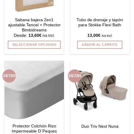
Sabana bajera 2en1
Tubo de drenaje y tapón
ajustable Tencel + Protector
para Stokke Flexi Bath
Bimbidreams
Desde:
13,60
€
13,00
€
iva incl.
iva incl.
SELECCIONAR OPCIONES
AÑADIR AL CARRITO
Este
producto
tiene
múltiples
24/72H
24/72H
variantes.
Las
opciones
se
pueden
elegir
en
la
Protector Colchón Rizo
Duo Triv Next Nuna
página
Impermeable D´Peques
de