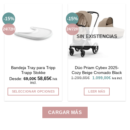
producto
tiene
múltiples
-15%
-15%
variantes.
Las
24/72H
24/72H
opciones
SIN EXISTENCIAS
se
pueden
elegir
en
la
Bandeja Tray para Tripp
Dúo Priam Cybex 2025-
página
Trapp Stokke
Cozy Beige Cromado Black
de
El
El
58,65
€
1.299,85
€
1.099,00
€
iva incl.
Desde:
69,00
€
iva
producto
precio
precio
incl.
original
actual
era:
es:
SELECCIONAR OPCIONES
LEER MÁS
1.299,85€.
1.099,00€
Este
producto
tiene
CARGAR MÁS
múltiples
variantes.
Las