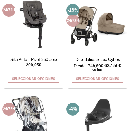
múltiples
múltiples
-15%
24/72H
variantes.
variantes.
Las
Las
24/72H
opciones
opciones
se
se
pueden
pueden
elegir
elegir
en
en
la
la
Silla Auto I-Pivot 360 Joie
Duo Balios S Lux Cybex
página
página
299,95
€
637,50
€
Desde:
749,90
€
de
de
iva incl.
producto
producto
SELECCIONAR OPCIONES
SELECCIONAR OPCIONES
Este
Este
producto
producto
tiene
tiene
múltiples
múltiples
-4%
24/72H
variantes.
variantes.
Las
Las
opciones
opciones
se
se