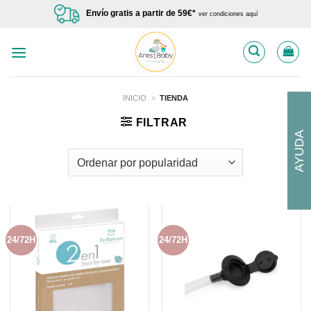
Saltar
Envío gratis a partir de 59€*
ver condiciones aquí
al
contenido
INICIO
»
TIENDA
FILTRAR
AYUDA
24/72H
24/72H