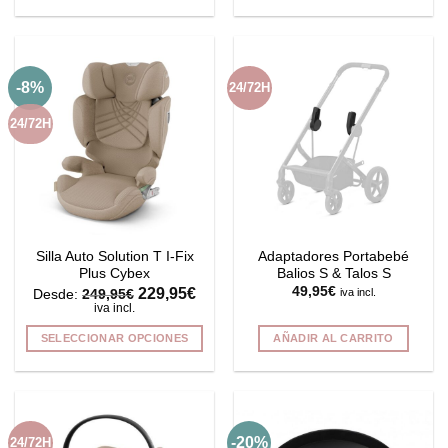
21,95€.
19,95€.
Este
producto
tiene
múltiples
-8%
24/72H
variantes.
Las
24/72H
opciones
se
pueden
elegir
en
la
Silla Auto Solution T I-Fix
Adaptadores Portabebé
página
Plus Cybex
Balios S & Talos S
de
229,95
€
49,95
€
iva incl.
Desde:
249,95
€
producto
iva incl.
SELECCIONAR OPCIONES
AÑADIR AL CARRITO
Este
producto
tiene
múltiples
-20%
24/72H
variantes.