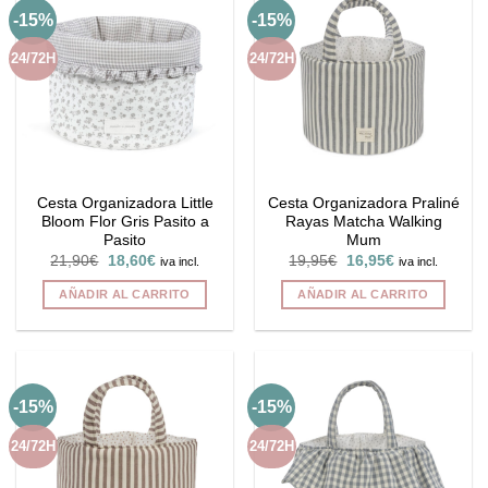
múltiples
-15%
-15%
variantes.
Las
24/72H
24/72H
opciones
se
pueden
elegir
en
la
Cesta Organizadora Little
Cesta Organizadora Praliné
página
Bloom Flor Gris Pasito a
Rayas Matcha Walking
de
Pasito
Mum
producto
El
El
El
El
21,90
€
18,60
€
19,95
€
16,95
€
iva incl.
iva incl.
precio
precio
precio
precio
original
actual
original
actual
AÑADIR AL CARRITO
AÑADIR AL CARRITO
era:
es:
era:
es:
21,90€.
18,60€.
19,95€.
16,95€.
-15%
-15%
24/72H
24/72H