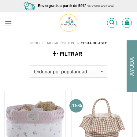
Saltar
Envío gratis a partir de 59€*
ver condiciones aquí
al
contenido
INICIO
»
HABITACIÓN BEBÉ
»
CESTA DE ASEO
FILTRAR
AYUDA
-15%