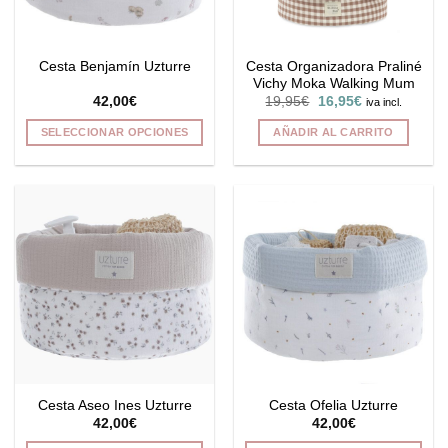
Cesta Organizadora Praliné
Cesta Benjamín Uzturre
Vichy Moka Walking Mum
El
El
42,00
€
19,95
€
16,95
€
iva incl.
precio
precio
original
actual
SELECCIONAR OPCIONES
AÑADIR AL CARRITO
era:
es:
19,95€.
16,95€.
Este
producto
tiene
múltiples
variantes.
Las
opciones
se
pueden
elegir
en
la
Cesta Aseo Ines Uzturre
Cesta Ofelia Uzturre
página
42,00
€
42,00
€
de