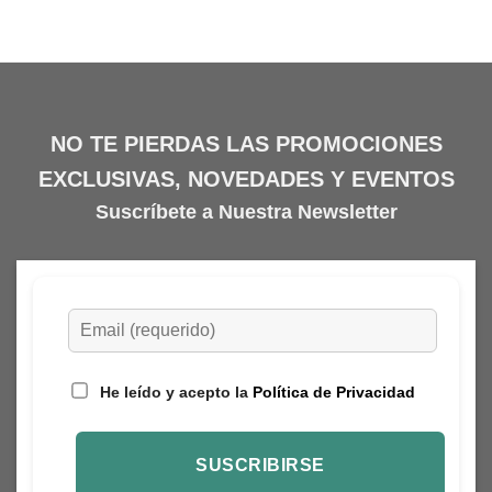
tiene
múltiples
variantes.
Las
opciones
se
NO TE PIERDAS LAS PROMOCIONES
pueden
EXCLUSIVAS, NOVEDADES Y EVENTOS
elegir
en
Suscríbete a Nuestra Newsletter
la
página
de
producto
He leído y acepto la
Política de Privacidad