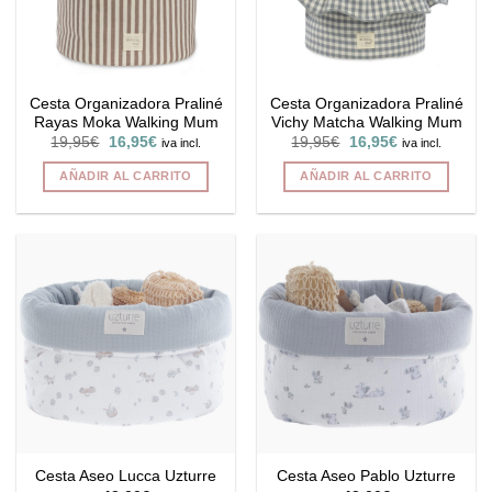
Cesta Organizadora Praliné
Cesta Organizadora Praliné
Rayas Moka Walking Mum
Vichy Matcha Walking Mum
El
El
El
El
19,95
€
16,95
€
19,95
€
16,95
€
iva incl.
iva incl.
precio
precio
precio
precio
original
actual
original
actual
AÑADIR AL CARRITO
AÑADIR AL CARRITO
era:
es:
era:
es:
19,95€.
16,95€.
19,95€.
16,95€.
Cesta Aseo Lucca Uzturre
Cesta Aseo Pablo Uzturre