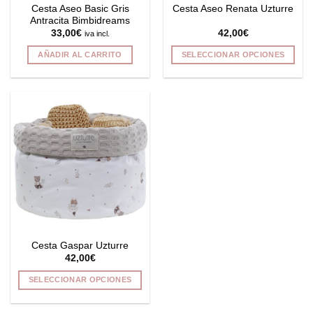
Cesta Aseo Basic Gris
Cesta Aseo Renata Uzturre
Antracita Bimbidreams
33,00
€
42,00
€
iva incl.
AÑADIR AL CARRITO
SELECCIONAR OPCIONES
Este
producto
tiene
múltiples
variantes.
Las
opciones
se
pueden
elegir
en
la
Cesta Gaspar Uzturre
página
42,00
€
de
producto
SELECCIONAR OPCIONES
Este
producto