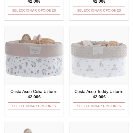
42,00
€
42,00
€
SELECCIONAR OPCIONES
SELECCIONAR OPCIONES
Este
Este
producto
producto
tiene
tiene
múltiples
múltiples
variantes.
variantes.
Las
Las
opciones
opciones
se
se
pueden
pueden
elegir
elegir
en
en
la
la
Cesta Aseo Celia Uzturre
Cesta Aseo Teddy Uzturre
página
página
42,00
€
42,00
€
de
de
producto
producto
SELECCIONAR OPCIONES
SELECCIONAR OPCIONES
Este
Este
producto
producto
tiene
tiene
múltiples
múltiples