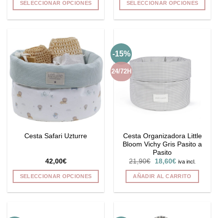
producto
SELECCIONAR OPCIONES
SELECCIONAR OPCIONES
Este
Este
producto
producto
tiene
tiene
múltiples
múltiples
-15%
variantes.
variantes.
Las
Las
24/72H
opciones
opciones
se
se
pueden
pueden
elegir
elegir
en
en
la
la
Cesta Organizadora Little
Cesta Safari Uzturre
página
página
Bloom Vichy Gris Pasito a
de
de
Pasito
producto
producto
El
El
42,00
€
21,90
€
18,60
€
iva incl.
precio
precio
original
actual
SELECCIONAR OPCIONES
AÑADIR AL CARRITO
era:
es:
21,90€.
18,60€.
Este
producto
tiene