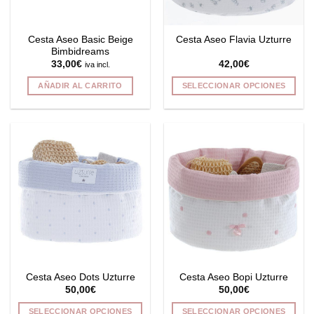
en
en
la
la
Cesta Aseo Basic Beige
Cesta Aseo Flavia Uzturre
página
página
Bimbidreams
de
de
33,00
€
42,00
€
iva incl.
producto
producto
AÑADIR AL CARRITO
SELECCIONAR OPCIONES
Este
producto
tiene
múltiples
variantes.
Las
opciones
se
pueden
elegir
en
la
Cesta Aseo Dots Uzturre
Cesta Aseo Bopi Uzturre
página
50,00
€
50,00
€
de
producto
SELECCIONAR OPCIONES
SELECCIONAR OPCIONES