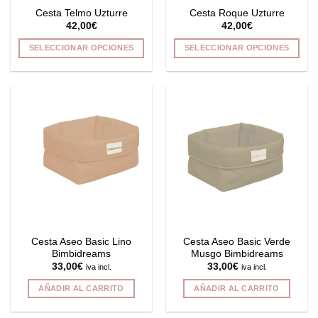
Cesta Telmo Uzturre
Cesta Roque Uzturre
página
página
42,00
€
42,00
€
de
de
producto
producto
SELECCIONAR OPCIONES
SELECCIONAR OPCIONES
Este
Este
producto
producto
tiene
tiene
múltiples
múltiples
variantes.
variantes.
Las
Las
opciones
opciones
se
se
pueden
pueden
elegir
elegir
en
en
la
la
Cesta Aseo Basic Lino
Cesta Aseo Basic Verde
página
página
Bimbidreams
Musgo Bimbidreams
de
de
33,00
€
33,00
€
iva incl.
iva incl.
producto
producto
AÑADIR AL CARRITO
AÑADIR AL CARRITO