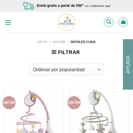
Saltar
Envío gratis a partir de 59€*
ver condiciones aquí
al
contenido
INICIO
»
HOGAR
»
MÓVILES CUNA
FILTRAR
AYUDA
24/72H
24/72H