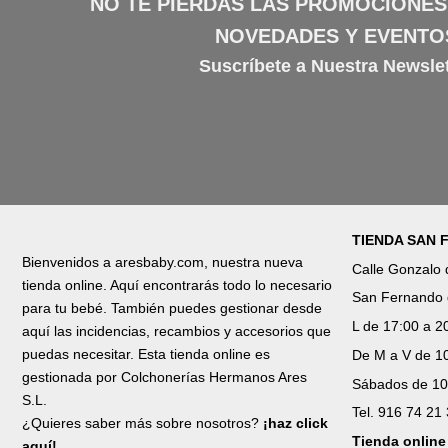
NO TE PIERDAS LAS PROMOCIONES
NOVEDADES Y EVENTO
Suscríbete a Nuestra Newslet
TIENDA SAN
Bienvenidos a aresbaby.com, nuestra nueva
Calle Gonzalo
tienda online. Aquí encontrarás todo lo necesario
San Fernando 
para tu bebé. También puedes gestionar desde
L de 17:00 a 2
aquí las incidencias, recambios y accesorios que
puedas necesitar. Esta tienda online es
De M a V de 10
gestionada por Colchonerías Hermanos Ares
Sábados de 10
S.L.
Tel. 916 74 21
¿Quieres saber más sobre nosotros?
¡haz click
Tienda online
aquí!