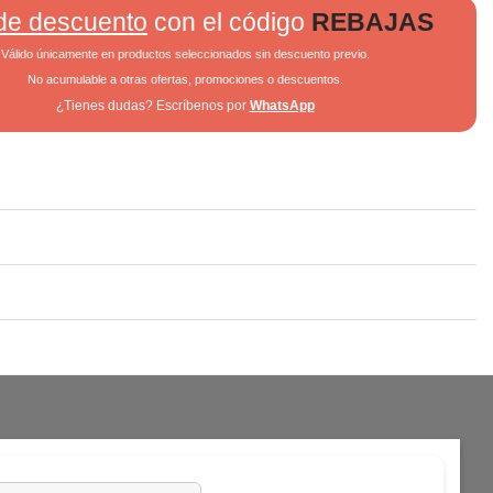
de descuento
con el código
REBAJAS
Válido únicamente en productos seleccionados sin descuento previo.
No acumulable a otras ofertas, promociones o descuentos.
¿Tienes dudas? Escríbenos por
WhatsApp