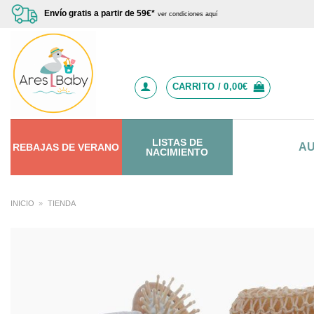
Saltar
Envío gratis a partir de 59€*
ver condiciones aquí
al
contenido
CARRITO /
0,00
€
LISTAS DE
A
REBAJAS
DE
VERANO
NACIMIENTO
INICIO
»
TIENDA