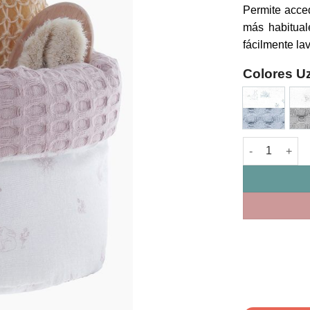
Permite acce
más habitual
fácilmente la
Colores Uz
Cesta Aseo Te