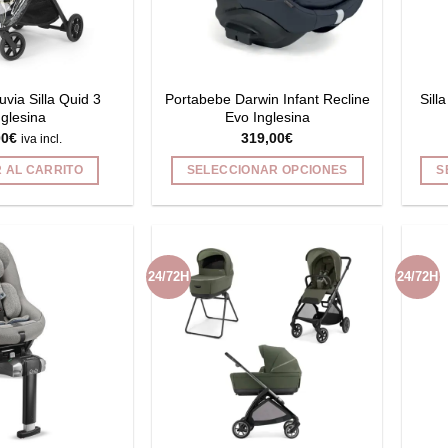
pueden
pueden
elegir
elegir
en
en
la
la
página
página
uvia Silla Quid 3
Portabebe Darwin Infant Recline
Sill
de
de
nglesina
Evo Inglesina
00
€
319,00
€
producto
producto
iva incl.
 AL CARRITO
SELECCIONAR OPCIONES
S
Este
producto
tiene
múltiples
24/72H
24/72H
variantes.
Las
opciones
se
pueden
elegir
en