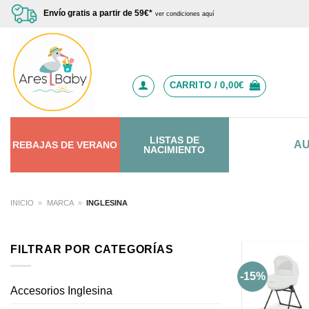
Saltar
Envío gratis a partir de 59€*
ver condiciones aquí
al
contenido
CARRITO /
0,00
€
LISTAS DE
A
REBAJAS
DE
VERANO
NACIMIENTO
INICIO
»
MARCA
»
INGLESINA
FILTRAR POR CATEGORÍAS
-15%
Accesorios Inglesina