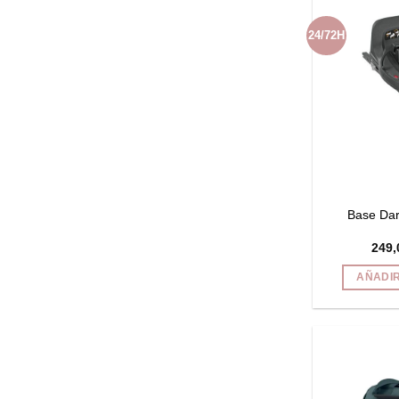
24/72H
Base Dar
249,
AÑADIR