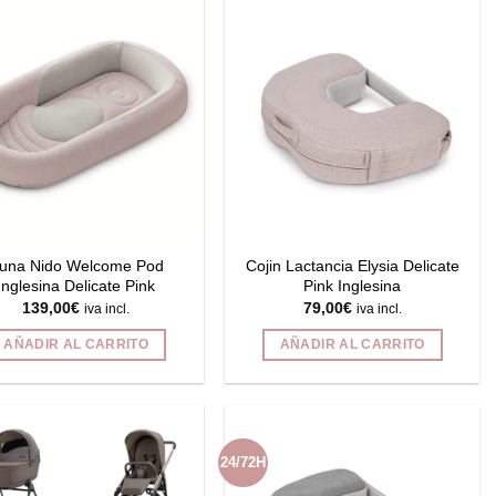
tiene
múltiples
variantes.
Las
opciones
se
pueden
elegir
en
la
página
una Nido Welcome Pod
Cojin Lactancia Elysia Delicate
de
Inglesina Delicate Pink
Pink Inglesina
139,00
€
79,00
€
producto
iva incl.
iva incl.
AÑADIR AL CARRITO
AÑADIR AL CARRITO
24/72H