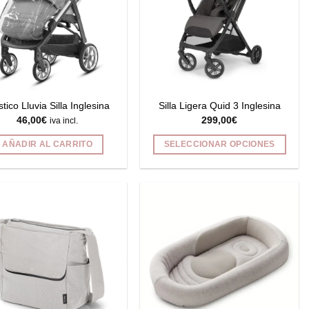
stico Lluvia Silla Inglesina
Silla Ligera Quid 3 Inglesina
46,00
€
299,00
€
iva incl.
AÑADIR AL CARRITO
SELECCIONAR OPCIONES
Este
producto
tiene
múltiples
variantes.
Las
opciones
se
pueden
elegir