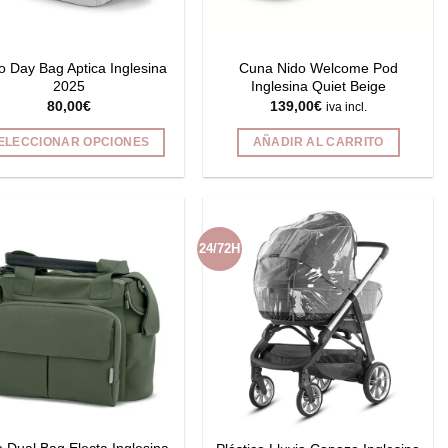
en
la
página
o Day Bag Aptica Inglesina
Cuna Nido Welcome Pod
de
2025
Inglesina Quiet Beige
80,00
€
139,00
€
producto
iva incl.
ELECCIONAR OPCIONES
AÑADIR AL CARRITO
Este
producto
tiene
múltiples
24/72H
variantes.
Las
opciones
se
pueden
elegir
en
la
página