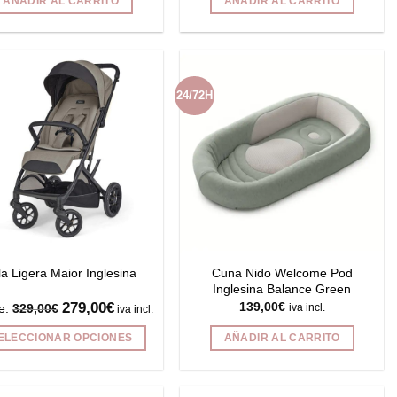
AÑADIR AL CARRITO
AÑADIR AL CARRITO
24/72H
Cuna Nido Welcome Pod
lla Ligera Maior Inglesina
Inglesina Balance Green
279,00
€
139,00
€
e:
329,00
€
iva incl.
iva incl.
ELECCIONAR OPCIONES
AÑADIR AL CARRITO
Este
producto