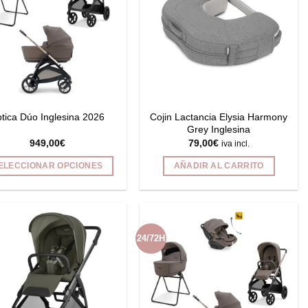
Cojin Lactancia Elysia Harmony
tica Dúo Inglesina 2026
Grey Inglesina
949,00
€
79,00
€
iva incl.
ELECCIONAR OPCIONES
AÑADIR AL CARRITO
Este
producto
tiene
múltiples
24/72H
variantes.
Las
opciones
se