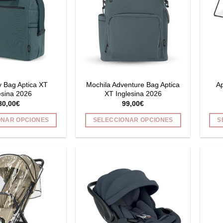
y Bag Aptica XT
Mochila Adventure Bag Aptica
Ap
esina 2026
XT Inglesina 2026
80,00
€
99,00
€
ONAR OPCIONES
SELECCIONAR OPCIONES
S
Este
Este
producto
producto
tiene
tiene
múltiples
múltiples
variantes.
variantes.
Las
Las
opciones
opciones
se
se