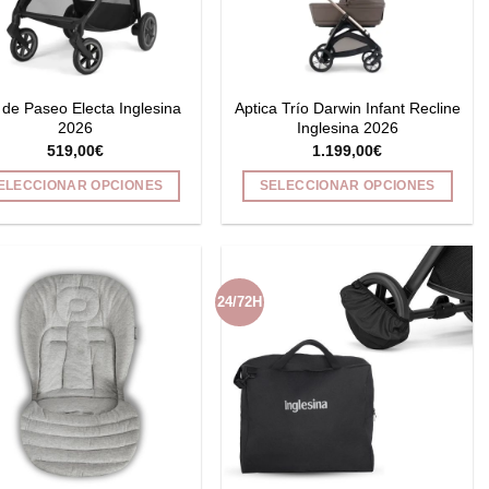
pueden
elegir
en
la
página
a de Paseo Electa Inglesina
Aptica Trío Darwin Infant Recline
de
2026
Inglesina 2026
519,00
€
1.199,00
€
producto
ELECCIONAR OPCIONES
SELECCIONAR OPCIONES
Este
Este
producto
producto
tiene
tiene
múltiples
múltiples
24/72H
variantes.
variantes.
Las
Las
opciones
opciones
se
se
pueden
pueden
elegir
elegir
en
en