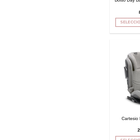
Bolso Day Ba
SELECCI
Cartesio 
2