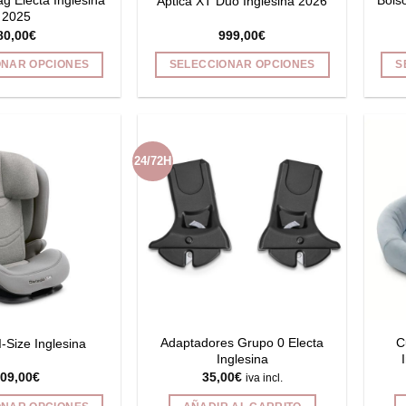
g Electa Inglesina
Bols
Aptica XT Duo Inglesina 2026
de
2025
80,00
€
999,00
€
producto
ONAR OPCIONES
SELECCIONAR OPCIONES
S
Este
Este
producto
producto
tiene
tiene
múltiples
múltiples
24/72H
variantes.
variantes.
Las
Las
opciones
opciones
se
se
pueden
pueden
elegir
elegir
en
en
la
la
página
página
Adaptadores Grupo 0 Electa
C
I-Size Inglesina
de
de
Inglesina
09,00
€
35,00
€
producto
producto
iva incl.