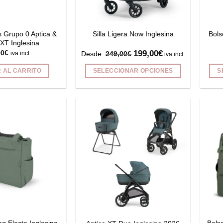
en
en
la
la
página
página
 Grupo 0 Aptica &
Bols
Silla Ligera Now Inglesina
de
de
 XT Inglesina
199,00
€
00
€
producto
producto
Desde:
249,00
€
iva incl.
iva incl.
 AL CARRITO
SELECCIONAR OPCIONES
S
Este
producto
tiene
múltiples
variantes.
Las
opciones
se
pueden
elegir
en
la
página