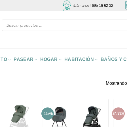
¡Llámanos! 695 16 62 32
Búsqueda
de
productos
UTO
PASEAR
HOGAR
HABITACIÓN
BAÑOS Y 
Mostrando
-15%
24/72H