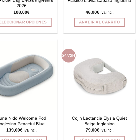
o Dual Bag Electa Inglesina
Plástico Lluvia Capazo Inglesina
de
2026
108,00
€
46,00
€
producto
iva incl.
ELECCIONAR OPCIONES
AÑADIR AL CARRITO
Este
producto
tiene
múltiples
24/72H
variantes.
Las
opciones
se
pueden
elegir
en
la
página
una Nido Welcome Pod
Cojin Lactancia Elysia Quiet
de
Inglesina Peaceful Blue
Beige Inglesina
139,00
€
79,00
€
producto
iva incl.
iva incl.