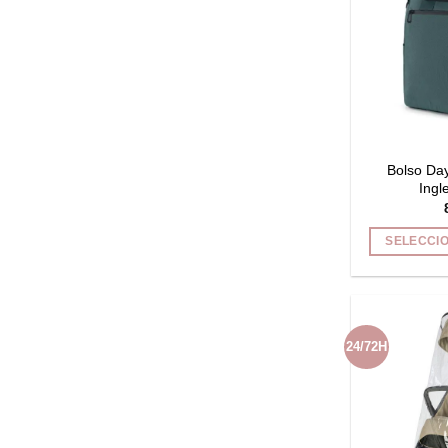
Bolso Da
Ingl
SELECCI
24/72H