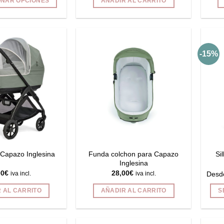
ONAR OPCIONES
AÑADIR AL CARRITO
Este
producto
tiene
múltiples
-15%
variantes.
Las
opciones
se
pueden
elegir
en
la
página
Funda colchon para Capazo
 Capazo Inglesina
Si
de
Inglesina
00
€
28,00
€
producto
Desd
iva incl.
iva incl.
 AL CARRITO
AÑADIR AL CARRITO
S