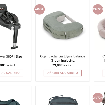
24/72H
24/72H
Cojin Lactancia Elysia Balance
C
win 360º i-Size
Green Inglesina
00
€
79,00
€
iva incl.
iva incl.
 AL CARRITO
AÑADIR AL CARRITO
24/72H