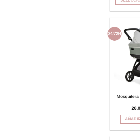
SELECCI
24/72H
Mosquitera
28,
AÑADIR