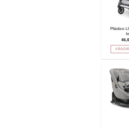
Plástico Ll
I
46,
AÑADIR