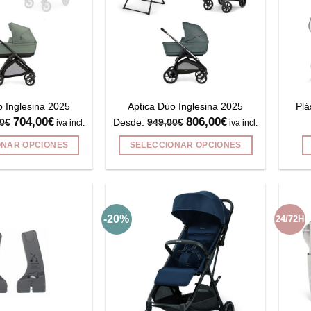
o Inglesina 2025
Aptica Dúo Inglesina 2025
Plá
704,00
€
806,00
€
0
€
Desde:
949,00
€
iva incl.
iva incl.
ONAR OPCIONES
SELECCIONAR OPCIONES
Este
Este
producto
producto
tiene
tiene
múltiples
múltiples
-20%
24/72H
variantes.
variantes.
Las
Las
opciones
opciones
se
se
pueden
pueden
elegir
elegir