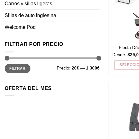
Carros y sillas ligeras
Sillas de auto inglesina
Welcome Pod
FILTRAR POR PRECIO
Electa Dú
Desde:
829,0
SELECCI
Precio
Precio
Precio:
20€
—
1.300€
FILTRAR
mínimo
máximo
OFERTA DEL MES