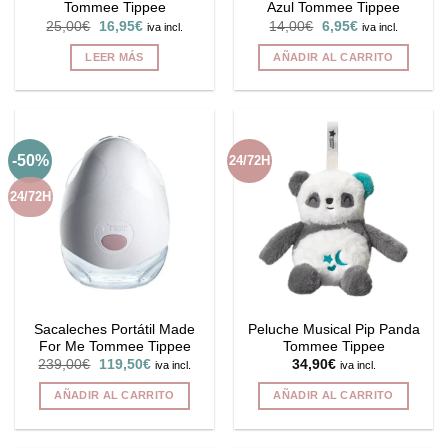
Tommee Tippee
Azul Tommee Tippee
El
El
El
El
25,00
€
16,95
€
14,00
€
6,95
€
iva incl.
iva incl.
precio
precio
precio
precio
original
actual
original
actual
LEER MÁS
AÑADIR AL CARRITO
era:
es:
era:
es:
25,00€.
16,95€.
14,00€.
6,95€.
-50%
24/72H
24/72H
Sacaleches Portátil Made
Peluche Musical Pip Panda
For Me Tommee Tippee
Tommee Tippee
El
El
239,00
€
119,50
€
34,90
€
iva incl.
iva incl.
precio
precio
original
actual
AÑADIR AL CARRITO
AÑADIR AL CARRITO
era:
es:
239,00€.
119,50€.