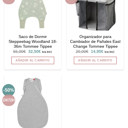
Saco de Dormir
Organizador para
Steppeebag Woodland 18-
Cambiador de Pañales EasI
36m Tommee Tippee
Change Tommee Tippee
El
El
El
El
65,00
€
32,50
€
20,00
€
14,95
€
iva incl.
iva incl.
precio
precio
precio
precio
original
actual
original
actual
AÑADIR AL CARRITO
AÑADIR AL CARRITO
era:
es:
era:
es:
65,00€.
32,50€.
20,00€.
14,95€.
-50%
24/72H