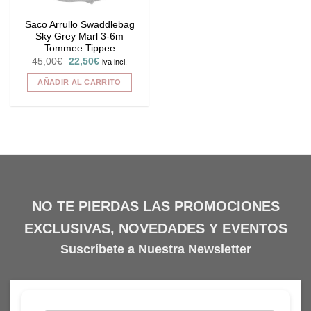
Saco Arrullo Swaddlebag
Sky Grey Marl 3-6m
Tommee Tippee
El
El
45,00
€
22,50
€
iva incl.
precio
precio
original
actual
AÑADIR AL CARRITO
era:
es:
45,00€.
22,50€.
NO TE PIERDAS LAS PROMOCIONES
EXCLUSIVAS, NOVEDADES Y EVENTOS
Suscríbete a Nuestra Newsletter