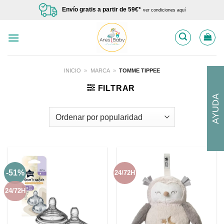
Saltar
Envío gratis a partir de 59€*
ver condiciones aquí
al
contenido
INICIO
»
MARCA
»
TOMME TIPPEE
FILTRAR
AYUDA
-51%
24/72H
24/72H