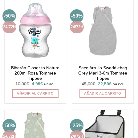
-50%
-50%
24/72H
24/72H
Biberón Closer to Nature
Saco Arrullo Swaddlebag
260ml Rosa Tommee
Grey Marl 3-6m Tommee
Tippee
Tippee
El
El
El
El
10,00
€
4,99
€
45,00
€
22,50
€
iva incl.
iva incl.
precio
precio
precio
precio
original
actual
original
actual
AÑADIR AL CARRITO
AÑADIR AL CARRITO
era:
es:
era:
es:
10,00€.
4,99€.
45,00€.
22,50€.
-50%
-25%
24/72H
24/72H