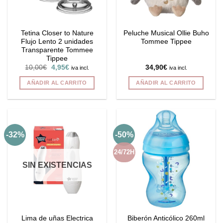
Tetina Closer to Nature
Peluche Musical Ollie Buho
Flujo Lento 2 unidades
Tommee Tippee
Transparente Tommee
Tippee
El
El
10,00
€
4,95
€
34,90
€
iva incl.
iva incl.
precio
precio
original
actual
AÑADIR AL CARRITO
AÑADIR AL CARRITO
era:
es:
10,00€.
4,95€.
-32%
-50%
24/72H
SIN EXISTENCIAS
Lima de uñas Electrica
Biberón Anticólico 260ml