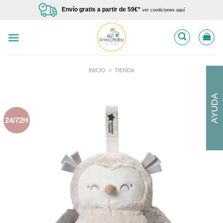
Saltar
Envío gratis a partir de 59€*
ver condiciones aquí
al
contenido
INICIO
»
TIENDA
AYUDA
24/72H