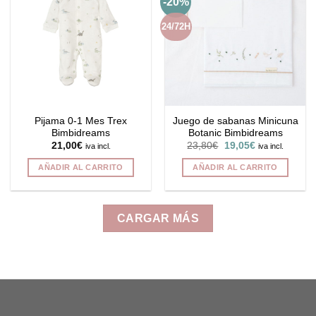
-20%
24/72H
Pijama 0-1 Mes Trex
Juego de sabanas Minicuna
Bimbidreams
Botanic Bimbidreams
El
El
21,00
€
23,80
€
19,05
€
iva incl.
iva incl.
precio
precio
original
actual
AÑADIR AL CARRITO
AÑADIR AL CARRITO
era:
es:
23,80€.
19,05€.
CARGAR MÁS