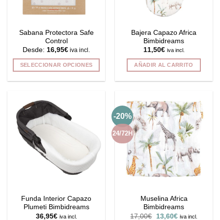
Sabana Protectora Safe
Bajera Capazo Africa
Control
Bimbidreams
Desde:
16,95
€
11,50
€
iva incl.
iva incl.
SELECCIONAR OPCIONES
AÑADIR AL CARRITO
Este
producto
tiene
múltiples
-20%
variantes.
Las
24/72H
opciones
se
pueden
elegir
en
la
Funda Interior Capazo
Muselina Africa
página
Plumeti Bimbidreams
Bimbidreams
de
El
El
36,95
€
17,00
€
13,60
€
iva incl.
iva incl.