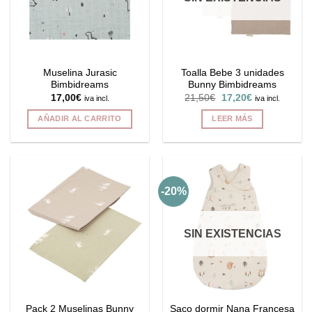
Muselina Jurasic
Toalla Bebe 3 unidades
Bimbidreams
Bunny Bimbidreams
El
El
17,00
€
21,50
€
17,20
€
iva incl.
iva incl.
precio
precio
original
actual
AÑADIR AL CARRITO
LEER MÁS
era:
es:
21,50€.
17,20€.
-20%
SIN EXISTENCIAS
Pack 2 Muselinas Bunny
Saco dormir Nana Francesa