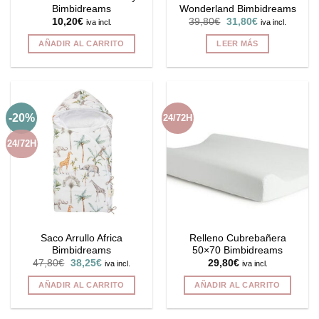
Bimbidreams
Wonderland Bimbidreams
El
El
10,20
€
39,80
€
31,80
€
iva incl.
iva incl.
precio
precio
original
actual
AÑADIR AL CARRITO
LEER MÁS
era:
es:
39,80€.
31,80€.
-20%
24/72H
24/72H
Saco Arrullo Africa
Relleno Cubrebañera
Bimbidreams
50×70 Bimbidreams
El
El
47,80
€
38,25
€
29,80
€
iva incl.
iva incl.
precio
precio
original
actual
AÑADIR AL CARRITO
AÑADIR AL CARRITO
era:
es:
47,80€.
38,25€.