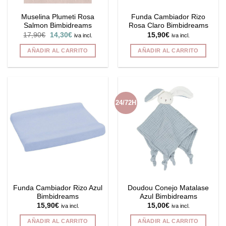
Muselina Plumeti Rosa
Funda Cambiador Rizo
Salmon Bimbidreams
Rosa Claro Bimbidreams
El
El
17,90
€
14,30
€
15,90
€
iva incl.
iva incl.
precio
precio
original
actual
AÑADIR AL CARRITO
AÑADIR AL CARRITO
era:
es:
17,90€.
14,30€.
24/72H
Funda Cambiador Rizo Azul
Doudou Conejo Matalase
Bimbidreams
Azul Bimbidreams
15,90
€
15,00
€
iva incl.
iva incl.
AÑADIR AL CARRITO
AÑADIR AL CARRITO