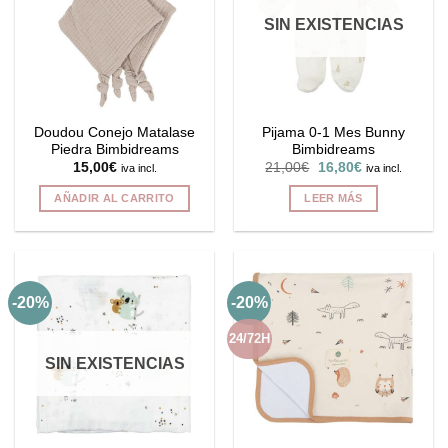
SIN EXISTENCIAS
Doudou Conejo Matalase
Pijama 0-1 Mes Bunny
Piedra Bimbidreams
Bimbidreams
El
El
15,00
€
21,00
€
16,80
€
iva incl.
iva incl.
precio
precio
original
actual
AÑADIR AL CARRITO
LEER MÁS
era:
es:
21,00€.
16,80€.
-20%
-20%
24/72H
SIN EXISTENCIAS