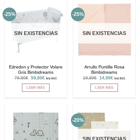
-25%
-25%
SIN EXISTENCIAS
SIN EXISTENCIAS
Edredon y Protector Volare
Arrullo Puntille Rosa
Gris Bimbidreams
Bimbidreams
El
El
El
El
79,80
€
59,80
€
19,80
€
14,90
€
iva incl.
iva incl.
precio
precio
precio
precio
original
actual
original
actual
LEER MÁS
LEER MÁS
era:
es:
era:
es:
79,80€.
59,80€.
19,80€.
14,90€.
-20%
SIN EXISTENCIAS