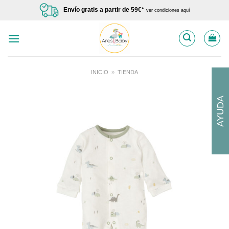
Saltar
Envío gratis a partir de 59€*
ver condiciones aquí
al
contenido
INICIO
»
TIENDA
AYUDA