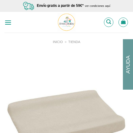
Saltar
Envío gratis a partir de 59€*
ver condiciones aquí
al
contenido
INICIO
»
TIENDA
AYUDA