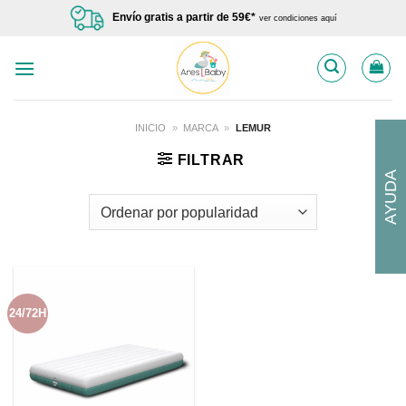
Saltar
Envío gratis a partir de 59€*
ver condiciones aquí
al
contenido
INICIO
»
MARCA
»
LEMUR
FILTRAR
AYUDA
24/72H