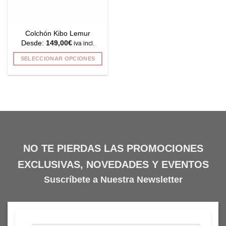
Colchón Kibo Lemur
Desde:
149,00
€
iva incl.
SELECCIONAR OPCIONES
Este
producto
tiene
múltiples
variantes.
Las
opciones
se
NO TE PIERDAS LAS PROMOCIONES
pueden
EXCLUSIVAS, NOVEDADES Y EVENTOS
elegir
en
Suscríbete a Nuestra Newsletter
la
página
de
producto