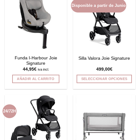
Disponible a partir de Junio
Funda I-Harbour Joie
Silla Valora Joie Signature
Signature
44,95
€
499,00
€
iva incl.
AÑADIR AL CARRITO
SELECCIONAR OPCIONES
Este
producto
tiene
múltiples
24/72H
variantes.
Las
opciones
se
pueden