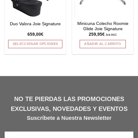
elegir
en
la
Minicuna Colecho Roomie
Duo Valora Joie Signature
página
Glide Joie Signature
de
659,00
€
259,95
€
iva incl.
producto
SELECCIONAR OPCIONES
AÑADIR AL CARRITO
Este
producto
tiene
múltiples
variantes.
Las
opciones
se
NO TE PIERDAS LAS PROMOCIONES
pueden
EXCLUSIVAS, NOVEDADES Y EVENTOS
elegir
en
Suscríbete a Nuestra Newsletter
la
página
de