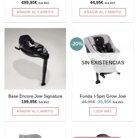
499,95
€
44,95
€
iva incl.
iva incl.
producto
producto
AÑADIR AL CARRITO
AÑADIR AL CARRITO
-20%
SIN EXISTENCIAS
Base Encore Joie Signature
Funda I-Spin Grow Joie
El
El
199,95
€
44,95
€
35,95
€
iva incl.
iva incl.
precio
precio
original
actual
AÑADIR AL CARRITO
LEER MÁS
era:
es:
44,95€.
35,95€.