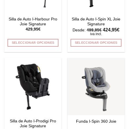
Silla de Auto I-Harbour Pro
Silla de Auto I-Spin XL Joie
Joie Signature
Signature
429,95
€
424,95
€
Desde:
499,95
€
iva incl.
SELECCIONAR OPCIONES
SELECCIONAR OPCIONES
Este
Este
producto
producto
tiene
tiene
múltiples
múltiples
variantes.
variantes.
Las
Las
opciones
opciones
se
se
pueden
pueden
elegir
elegir
en
en
la
la
Silla de Auto I-Prodigi Pro
Funda I-Spin 360 Joie
página
página
Joie Signature
de
de