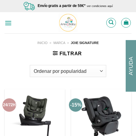
Saltar
Envío gratis a partir de 59€*
ver condiciones aquí
al
contenido
INICIO
»
MARCA
»
JOIE SIGNATURE
FILTRAR
AYUDA
-15%
24/72H