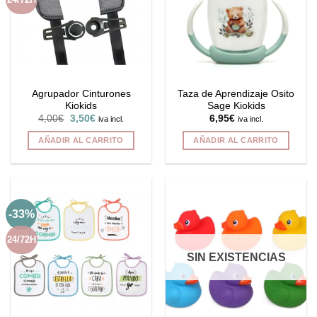
Agrupador Cinturones
Taza de Aprendizaje Osito
Kiokids
Sage Kiokids
El
El
4,00
€
3,50
€
6,95
€
iva incl.
iva incl.
precio
precio
original
actual
AÑADIR AL CARRITO
AÑADIR AL CARRITO
era:
es:
4,00€.
3,50€.
-33%
24/72H
SIN EXISTENCIAS