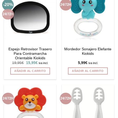
-20%
24/72H
24/72H
Espejo Retrovisor Trasero
Mordedor Sonajero Elefante
Para Contramarcha
Kiokids
Orientable Kiokids
El
El
19,95
€
15,95
€
5,99
€
iva incl.
iva incl.
precio
precio
original
actual
AÑADIR AL CARRITO
AÑADIR AL CARRITO
era:
es:
19,95€.
15,95€.
24/72H
24/72H