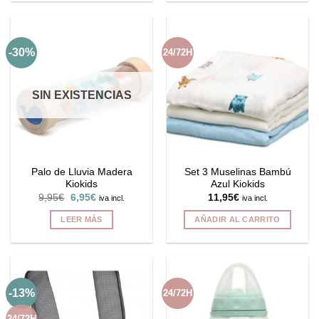
-30%
24/72H
SIN EXISTENCIAS
Palo de Lluvia Madera
Set 3 Muselinas Bambú
Kiokids
Azul Kiokids
El
El
9,95
€
6,95
€
11,95
€
iva incl.
iva incl.
precio
precio
original
actual
LEER MÁS
AÑADIR AL CARRITO
era:
es:
9,95€.
6,95€.
-13%
24/72H
24/72H