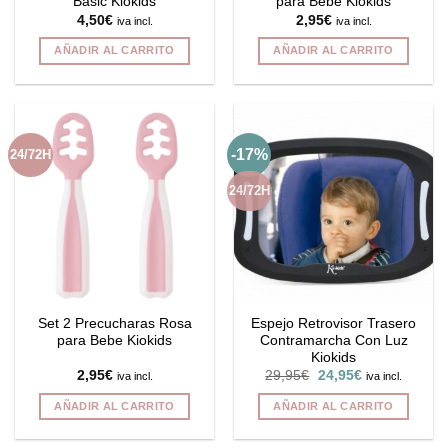
Basic Kiokids
para Bebe Kiokids
4,50
€
2,95
€
iva incl.
iva incl.
AÑADIR AL CARRITO
AÑADIR AL CARRITO
-17%
24/72H
24/72H
Set 2 Precucharas Rosa
Espejo Retrovisor Trasero
para Bebe Kiokids
Contramarcha Con Luz
Kiokids
El
El
2,95
€
29,95
€
24,95
€
iva incl.
iva incl.
precio
precio
original
actual
AÑADIR AL CARRITO
AÑADIR AL CARRITO
era:
es:
29,95€.
24,95€.