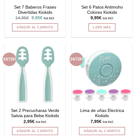
Set 7 Baberos Frases
Set 6 Patos Antimoho
Divertidas Kiokids
Colores Kiokids
El
El
14,95
€
9,95
€
9,95
€
iva incl.
iva incl.
precio
precio
original
actual
AÑADIR AL CARRITO
LEER MÁS
era:
es:
14,95€.
9,95€.
24/72H
24/72H
Set 2 Precucharas Verde
Lima de uñas Electrica
Salvia para Bebe Kiokids
Kiokids
2,95
€
7,95
€
iva incl.
iva incl.
AÑADIR AL CARRITO
AÑADIR AL CARRITO