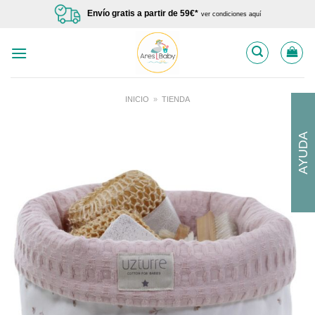
Saltar
Envío gratis a partir de 59€*
ver condiciones aquí
al
contenido
INICIO
»
TIENDA
AYUDA