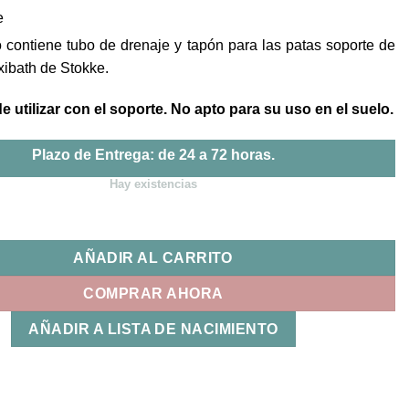
e
 contiene tubo de drenaje y tapón para las patas soporte de
xibath de Stokke.
 utilizar con el soporte. No apto para su uso en el suelo.
Plazo de Entrega: de 24 a 72 horas.
Hay existencias
je y tapón para Stokke Flexi Bath cantidad
AÑADIR AL CARRITO
COMPRAR AHORA
AÑADIR A LISTA DE NACIMIENTO