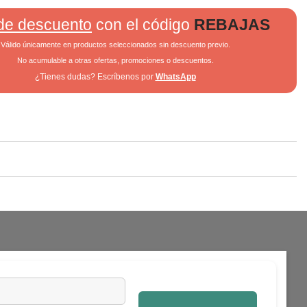
de descuento
con el código
REBAJAS
Válido únicamente en productos seleccionados sin descuento previo.
No acumulable a otras ofertas, promociones o descuentos.
¿Tienes dudas? Escríbenos por
WhatsApp