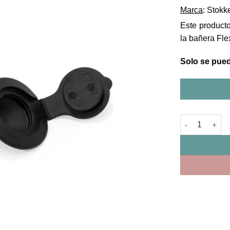
Marca
: Stokk
Este producto
la bañera Fle
Solo se puede
Tubo de drena