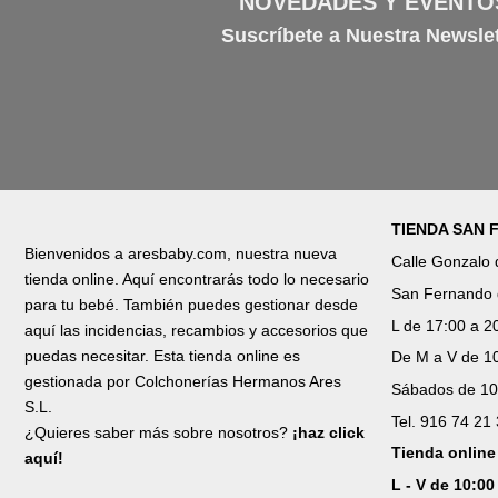
NOVEDADES Y EVENTO
Suscríbete a Nuestra Newslet
TIENDA SAN
Bienvenidos a aresbaby.com, nuestra nueva
Calle Gonzalo
tienda online. Aquí encontrarás todo lo necesario
San Fernando 
para tu bebé. También puedes gestionar desde
L de 17:00 a 2
aquí las incidencias, recambios y accesorios que
puedas necesitar. Esta tienda online es
De M a V de 10
gestionada por Colchonerías Hermanos Ares
Sábados de 10
S.L.
Tel. 916 74 21
¿Quieres saber más sobre nosotros?
¡haz click
Tienda online
aquí!
L - V de 10:00