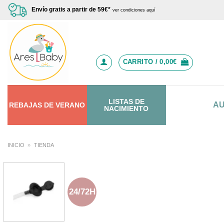
Saltar
Envío gratis a partir de 59€*
ver condiciones aquí
al
contenido
CARRITO /
0,00
€
LISTAS DE
A
REBAJAS
DE
VERANO
NACIMIENTO
INICIO
»
TIENDA
24/72H