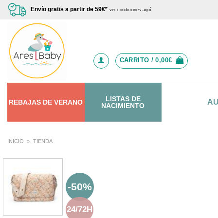
Saltar
Envío gratis a partir de 59€*
ver condiciones aquí
al
contenido
CARRITO /
0,00
€
LISTAS DE
A
REBAJAS
DE
VERANO
NACIMIENTO
INICIO
»
TIENDA
-50%
24/72H