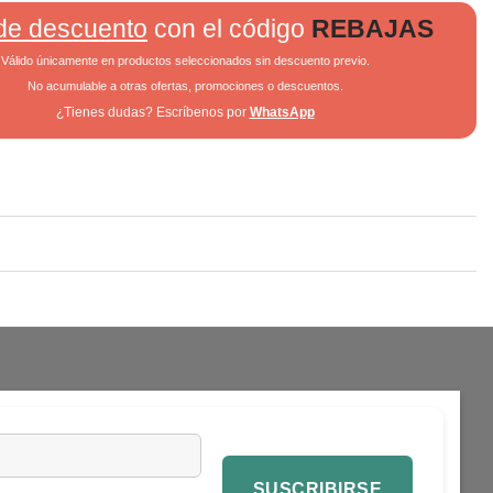
de descuento
con el código
REBAJAS
Válido únicamente en productos seleccionados sin descuento previo.
No acumulable a otras ofertas, promociones o descuentos.
¿Tienes dudas? Escríbenos por
WhatsApp