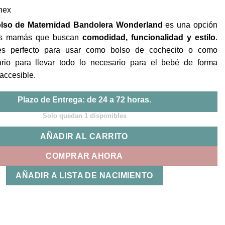
precio
precio
nex
original
actual
era:
es:
lso de Maternidad Bandolera Wonderland
es una opción
72,90€.
36,45€.
las mamás que buscan
comodidad, funcionalidad y estilo
.
es perfecto para usar como bolso de cochecito o como
ario para llevar todo lo necesario para el bebé de forma
accesible.
Plazo de Entrega: de 24 a 72 horas.
Solo quedan 1 disponibles
AÑADIR AL CARRITO
COMPRAR AHORA
AÑADIR A LISTA DE NACIMIENTO