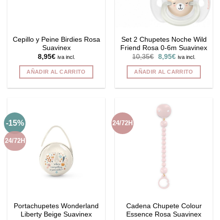
elegir
en
la
Cepillo y Peine Birdies Rosa
Set 2 Chupetes Noche Wild
página
Suavinex
Friend Rosa 0-6m Suavinex
de
El
El
8,95
€
10,35
€
8,95
€
iva incl.
iva incl.
producto
precio
precio
original
actual
AÑADIR AL CARRITO
AÑADIR AL CARRITO
era:
es:
10,35€.
8,95€.
-15%
24/72H
24/72H
Portachupetes Wonderland
Cadena Chupete Colour
Liberty Beige Suavinex
Essence Rosa Suavinex