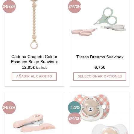
24/72H
24/72H
Cadena Chupete Colour
Tijeras Dreams Suavinex
Essence Beige Suavinex
12,95
€
6,75
€
iva incl.
AÑADIR AL CARRITO
SELECCIONAR OPCIONES
Este
producto
tiene
múltiples
-14%
24/72H
variantes.
Las
24/72H
opciones
se
pueden