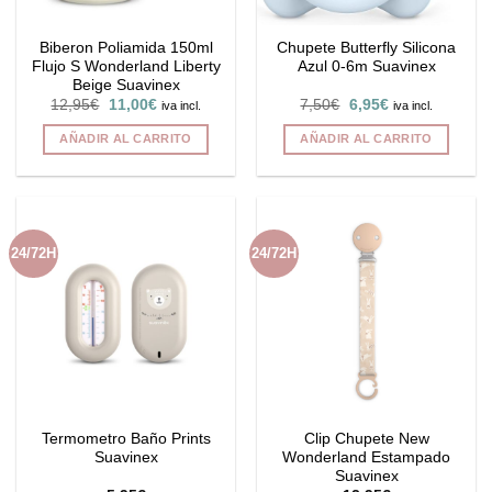
Biberon Poliamida 150ml
Chupete Butterfly Silicona
Flujo S Wonderland Liberty
Azul 0-6m Suavinex
Beige Suavinex
El
El
El
El
12,95
€
11,00
€
7,50
€
6,95
€
iva incl.
iva incl.
precio
precio
precio
precio
original
actual
original
actual
AÑADIR AL CARRITO
AÑADIR AL CARRITO
era:
es:
era:
es:
12,95€.
11,00€.
7,50€.
6,95€.
24/72H
24/72H
Termometro Baño Prints
Clip Chupete New
Suavinex
Wonderland Estampado
Suavinex