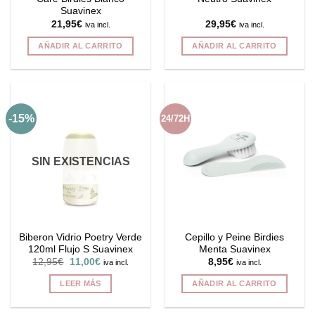
Suavinex
21,95
€
29,95
€
iva incl.
iva incl.
AÑADIR AL CARRITO
AÑADIR AL CARRITO
-15%
24/72H
SIN EXISTENCIAS
Biberon Vidrio Poetry Verde
Cepillo y Peine Birdies
120ml Flujo S Suavinex
Menta Suavinex
El
El
12,95
€
11,00
€
8,95
€
iva incl.
iva incl.
precio
precio
original
actual
LEER MÁS
AÑADIR AL CARRITO
era:
es:
12,95€.
11,00€.