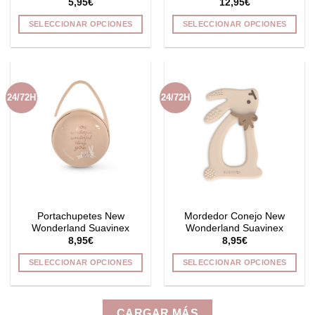
5,95
€
12,95
€
SELECCIONAR OPCIONES
SELECCIONAR OPCIONES
Este
Este
producto
producto
tiene
tiene
múltiples
múltiples
24/72H
24/72H
variantes.
variantes.
Las
Las
opciones
opciones
se
se
pueden
pueden
elegir
elegir
en
en
la
la
Portachupetes New
Mordedor Conejo New
página
página
Wonderland Suavinex
Wonderland Suavinex
de
de
8,95
€
8,95
€
producto
producto
SELECCIONAR OPCIONES
SELECCIONAR OPCIONES
Este
Este
producto
producto
tiene
tiene
CARGAR MÁS