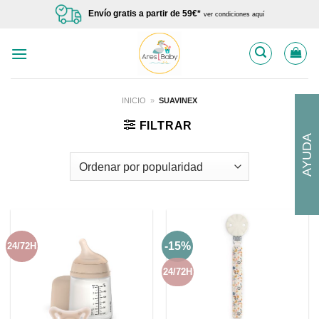
Saltar
Envío gratis a partir de 59€*
ver condiciones aquí
al
contenido
INICIO
»
SUAVINEX
FILTRAR
AYUDA
-15%
24/72H
24/72H