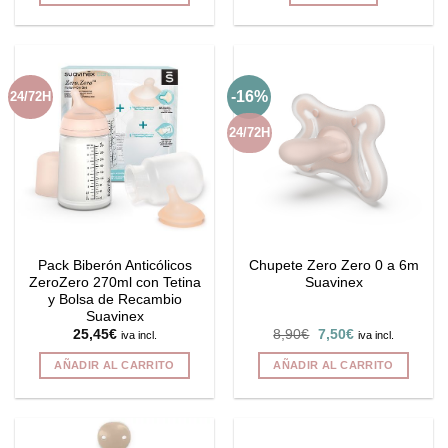
8,90€.
7,50€.
16,95€.
10,95€.
-16%
24/72H
24/72H
Pack Biberón Anticólicos
Chupete Zero Zero 0 a 6m
ZeroZero 270ml con Tetina
Suavinex
y Bolsa de Recambio
Suavinex
El
El
25,45
€
8,90
€
7,50
€
iva incl.
iva incl.
precio
precio
original
actual
AÑADIR AL CARRITO
AÑADIR AL CARRITO
era:
es:
8,90€.
7,50€.