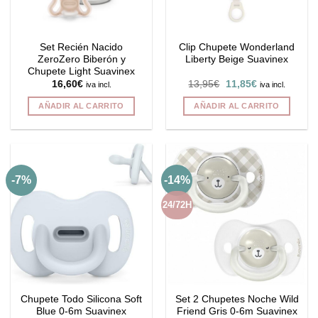
Set Recién Nacido
Clip Chupete Wonderland
ZeroZero Biberón y
Liberty Beige Suavinex
Chupete Light Suavinex
El
El
16,60
€
13,95
€
11,85
€
iva incl.
iva incl.
precio
precio
original
actual
AÑADIR AL CARRITO
AÑADIR AL CARRITO
era:
es:
13,95€.
11,85€.
-7%
-14%
24/72H
Chupete Todo Silicona Soft
Set 2 Chupetes Noche Wild
Blue 0-6m Suavinex
Friend Gris 0-6m Suavinex