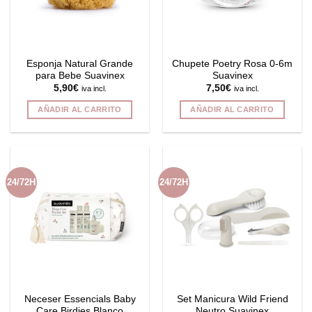
Esponja Natural Grande
Chupete Poetry Rosa 0-6m
para Bebe Suavinex
Suavinex
5,90
€
7,50
€
iva incl.
iva incl.
AÑADIR AL CARRITO
AÑADIR AL CARRITO
24/72H
24/72H
Neceser Essencials Baby
Set Manicura Wild Friend
Care Birdies Blanco
Neutro Suavinex