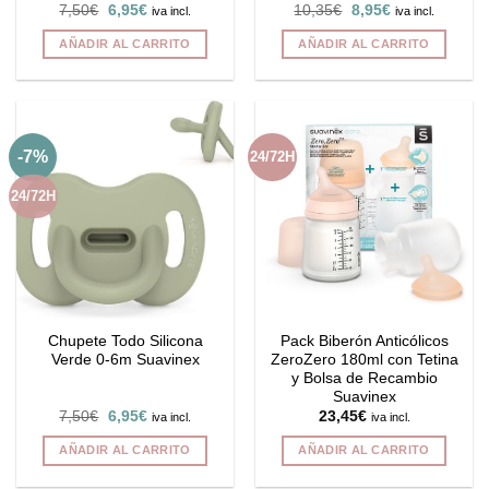
El
El
El
El
7,50
€
6,95
€
10,35
€
8,95
€
iva incl.
iva incl.
precio
precio
precio
precio
original
actual
original
actual
AÑADIR AL CARRITO
AÑADIR AL CARRITO
era:
es:
era:
es:
7,50€.
6,95€.
10,35€.
8,95€.
-7%
24/72H
24/72H
Chupete Todo Silicona
Pack Biberón Anticólicos
Verde 0-6m Suavinex
ZeroZero 180ml con Tetina
y Bolsa de Recambio
Suavinex
El
El
7,50
€
6,95
€
23,45
€
iva incl.
iva incl.
precio
precio
original
actual
AÑADIR AL CARRITO
AÑADIR AL CARRITO
era:
es:
7,50€.
6,95€.