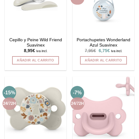
Cepillo y Peine Wild Friend
Portachupetes Wonderland
Suavinex
Azul Suavinex
El
El
8,95
€
7,95
€
6,75
€
iva incl.
iva incl.
precio
precio
original
actual
AÑADIR AL CARRITO
AÑADIR AL CARRITO
era:
es:
7,95€.
6,75€.
-15%
-7%
24/72H
24/72H