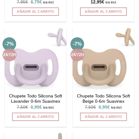
El
El
7,95
€
6,75
€
12,95
€
iva incl.
iva incl.
precio
precio
original
actual
AÑADIR AL CARRITO
AÑADIR AL CARRITO
era:
es:
7,95€.
6,75€.
-7%
-7%
24/72H
24/72H
Chupete Todo Silicona Soft
Chupete Todo Silicona Soft
Lavander 0-6m Suavinex
Beige 0-6m Suavinex
El
El
El
El
7,50
€
6,95
€
7,50
€
6,95
€
iva incl.
iva incl.
precio
precio
precio
precio
original
actual
original
actual
AÑADIR AL CARRITO
AÑADIR AL CARRITO
era:
es:
era:
es:
7,50€.
6,95€.
7,50€.
6,95€.