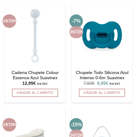
-7%
24/72H
24/72H
Cadena Chupete Colour
Chupete Todo Silicona Azul
Essence Azul Suavinex
Intenso 0-6m Suavinex
El
El
12,95
€
7,50
€
6,95
€
iva incl.
iva incl.
precio
precio
original
actual
AÑADIR AL CARRITO
AÑADIR AL CARRITO
era:
es:
7,50€.
6,95€.
-15%
24/72H
24/72H