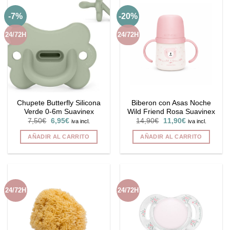
-7%
-20%
24/72H
24/72H
Chupete Butterfly Silicona
Biberon con Asas Noche
Verde 0-6m Suavinex
Wild Friend Rosa Suavinex
El
El
El
El
7,50
€
6,95
€
14,90
€
11,90
€
iva incl.
iva incl.
precio
precio
precio
precio
original
actual
original
actual
AÑADIR AL CARRITO
AÑADIR AL CARRITO
era:
es:
era:
es:
7,50€.
6,95€.
14,90€.
11,90€.
24/72H
24/72H