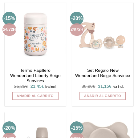
-15%
-20%
24/72H
24/72H
Termo Papillero
Set Regalo New
Wonderland Liberty Beige
Wonderland Beige Suavinex
Suavinex
El
El
El
El
25,25
€
21,45
€
38,90
€
31,15
€
iva incl.
iva incl.
precio
precio
precio
precio
original
actual
original
actual
AÑADIR AL CARRITO
AÑADIR AL CARRITO
era:
es:
era:
es:
25,25€.
21,45€.
38,90€.
31,15€.
-20%
-15%