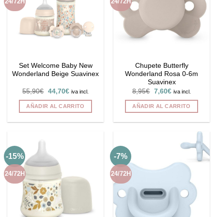
24/72H
24/72H
Set Welcome Baby New
Chupete Butterfly
Wonderland Beige Suavinex
Wonderland Rosa 0-6m
Suavinex
El
El
El
El
55,90
€
44,70
€
8,95
€
7,60
€
iva incl.
iva incl.
precio
precio
precio
precio
original
actual
original
actual
AÑADIR AL CARRITO
AÑADIR AL CARRITO
era:
es:
era:
es:
55,90€.
44,70€.
8,95€.
7,60€.
-15%
-7%
24/72H
24/72H