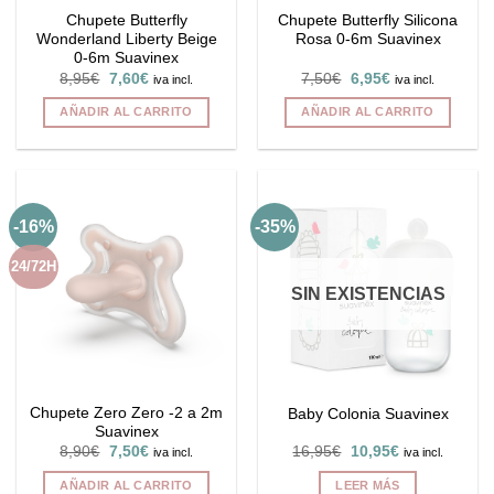
Chupete Butterfly
Chupete Butterfly Silicona
Wonderland Liberty Beige
Rosa 0-6m Suavinex
0-6m Suavinex
El
El
El
El
8,95
€
7,60
€
7,50
€
6,95
€
iva incl.
iva incl.
precio
precio
precio
precio
original
actual
original
actual
AÑADIR AL CARRITO
AÑADIR AL CARRITO
era:
es:
era:
es:
8,95€.
7,60€.
7,50€.
6,95€.
-16%
-35%
24/72H
SIN EXISTENCIAS
Chupete Zero Zero -2 a 2m
Baby Colonia Suavinex
Suavinex
El
El
El
El
8,90
€
7,50
€
16,95
€
10,95
€
iva incl.
iva incl.
precio
precio
precio
precio
original
actual
original
actual
AÑADIR AL CARRITO
LEER MÁS
era:
es:
era:
es: