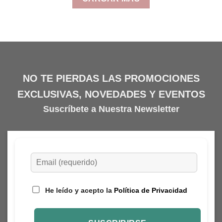
múltiples
múltiples
variantes.
variantes.
Las
Las
opciones
opciones
se
se
pueden
pueden
elegir
elegir
NO TE PIERDAS LAS PROMOCIONES
en
en
la
la
EXCLUSIVAS, NOVEDADES Y EVENTOS
página
página
Suscríbete a Nuestra Newsletter
de
de
producto
producto
He leído y acepto la
Política de Privacidad