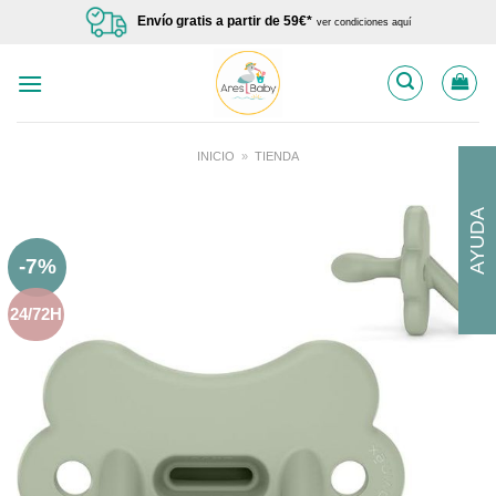
Saltar
Envío gratis a partir de 59€*
ver condiciones aquí
al
contenido
INICIO
»
TIENDA
AYUDA
-7%
24/72H