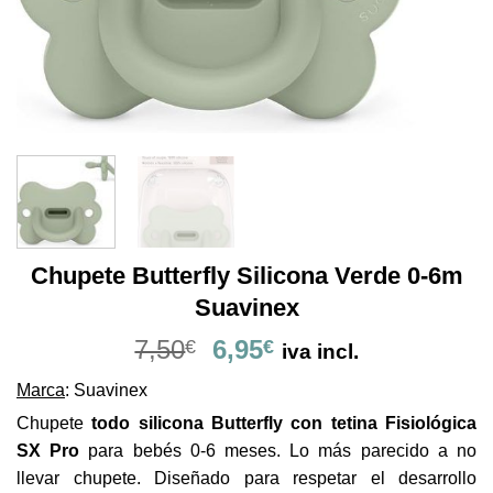
Chupete Butterfly Silicona Verde 0-6m
Suavinex
El
El
7,50
6,95
€
€
iva incl.
precio
precio
Marca
: Suavinex
original
actual
era:
es:
Chupete
todo silicona Butterfly con tetina Fisiológica
7,50€.
6,95€.
SX Pro
para bebés 0-6 meses. Lo más parecido a no
llevar chupete. Diseñado para respetar el desarrollo