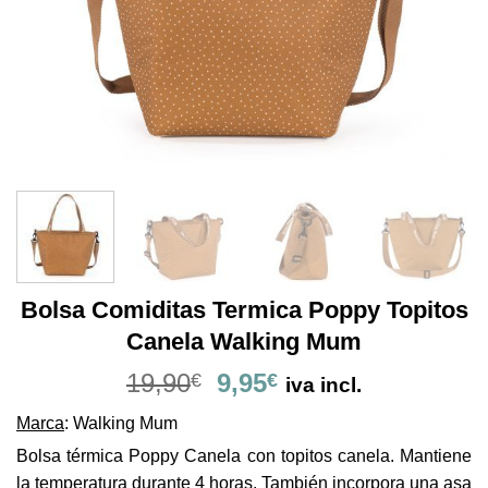
Bolsa Comiditas Termica Poppy Topitos
Canela Walking Mum
El
El
19,90
9,95
€
€
iva incl.
precio
precio
Marca
: Walking Mum
original
actual
era:
es:
Bolsa térmica Poppy Canela con topitos canela. Mantiene
19,90€.
9,95€.
la temperatura durante 4 horas. También incorpora una asa