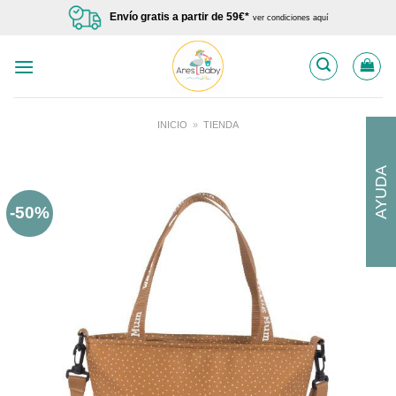
Saltar
Envío gratis a partir de 59€*
ver condiciones aquí
al
contenido
INICIO
»
TIENDA
AYUDA
-50%