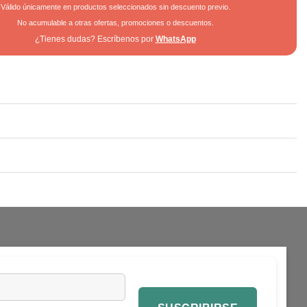
Válido únicamente en productos seleccionados sin descuento previo.
No acumulable a otras ofertas, promociones o descuentos.
¿Tienes dudas? Escríbenos por
WhatsApp