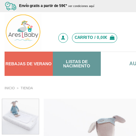
Saltar
Envío gratis a partir de 59€*
ver condiciones aquí
al
contenido
CARRITO /
0,00
€
LISTAS DE
A
REBAJAS
DE
VERANO
NACIMIENTO
INICIO
»
TIENDA