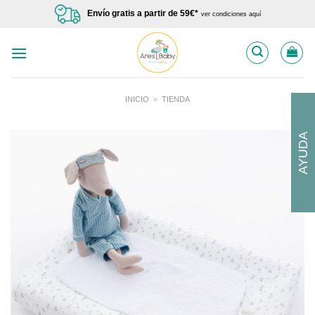
Saltar
Envío gratis a partir de 59€*
ver condiciones aquí
al
contenido
INICIO
»
TIENDA
AYUDA