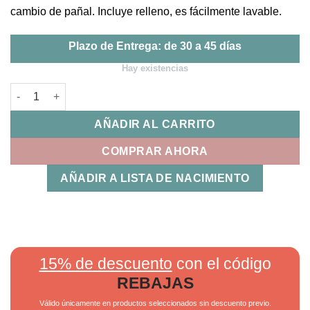
cambio de pañal. Incluye relleno, es fácilmente lavable.
Plazo de Entrega: de 30 a 45 días
Hay existencias
Vestidor + Relleno 80 Lucca Uzturre cantidad
AÑADIR AL CARRITO
COMPRAR AHORA
AÑADIR A LISTA DE NACIMIENTO
15% de descuento
con el código
REBAJAS
Válido únicamente en productos seleccionados sin descuento previo.