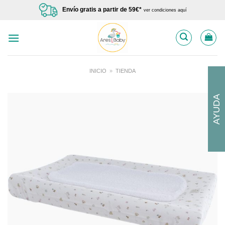
Saltar
Envío gratis a partir de 59€*
ver condiciones aquí
al
contenido
INICIO
»
TIENDA
AYUDA