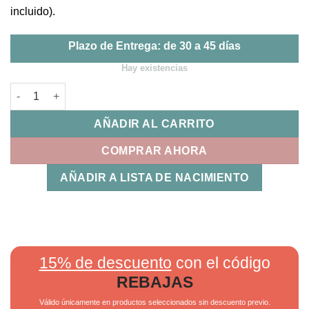
incluido).
Plazo de Entrega: de 30 a 45 días
Hay existencias
Vestidor + Relleno 80 Benjamín Uzturre cantidad
AÑADIR AL CARRITO
COMPRAR AHORA
AÑADIR A LISTA DE NACIMIENTO
15% de descuento
con el código
REBAJAS
Válido únicamente en productos seleccionados sin descuento previo.