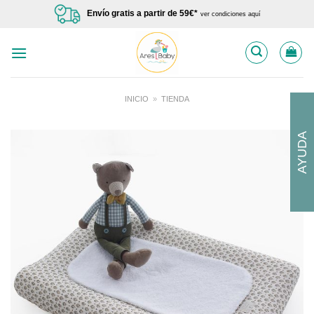
Saltar
Envío gratis a partir de 59€*
ver condiciones aquí
al
contenido
INICIO
»
TIENDA
AYUDA