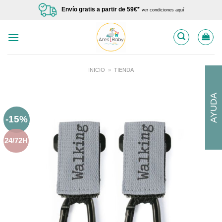
Saltar
Envío gratis a partir de 59€*
ver condiciones aquí
al
contenido
INICIO
»
TIENDA
AYUDA
-15%
24/72H