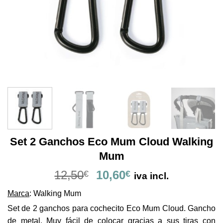
Set 2 Ganchos Eco Mum Cloud Walking
Mum
El
El
12,50
10,60
€
€
iva incl.
precio
precio
Marca
: Walking Mum
original
actual
era:
es:
Set de 2 ganchos para cochecito Eco Mum Cloud. Gancho
12,50€.
10,60€.
de metal. Muy fácil de colocar gracias a sus tiras con