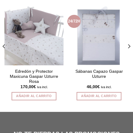
24/72H
Edredón y Protector
Sábanas Capazo Gaspar
Maxicuna Gaspar Uzturre
Uzturre
Rosa
170,00
€
46,00
€
iva incl.
iva incl.
AÑADIR AL CARRITO
AÑADIR AL CARRITO