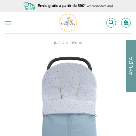
Saltar
Envío gratis a partir de 59€*
ver condiciones aquí
al
contenido
INICIO
»
TIENDA
AYUDA