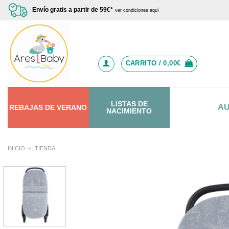
Saltar
Envío gratis a partir de 59€*
ver condiciones aquí
al
contenido
CARRITO /
0,00
€
LISTAS DE
A
REBAJAS
DE
VERANO
NACIMIENTO
INICIO
»
TIENDA