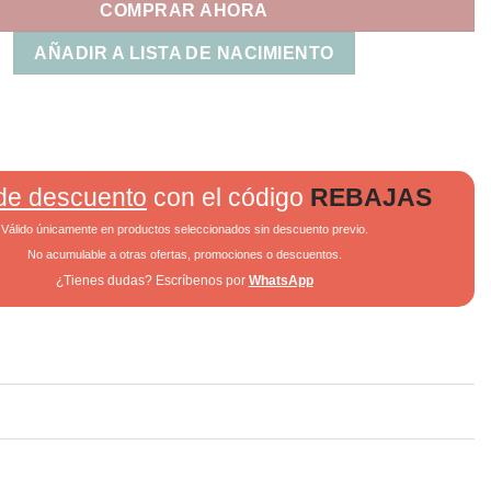
COMPRAR AHORA
AÑADIR A LISTA DE NACIMIENTO
de descuento
con el código
REBAJAS
Válido únicamente en productos seleccionados sin descuento previo.
No acumulable a otras ofertas, promociones o descuentos.
¿Tienes dudas? Escríbenos por
WhatsApp