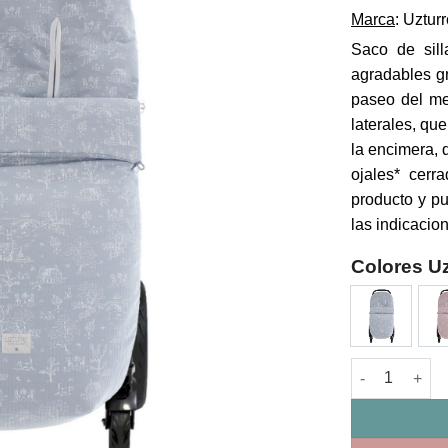
Marca
: Uztur
Saco de sill
agradables gr
paseo del me
laterales, qu
la encimera, 
ojales* cerr
producto y pu
las indicacio
Colores Uz
Saco Silla Uni