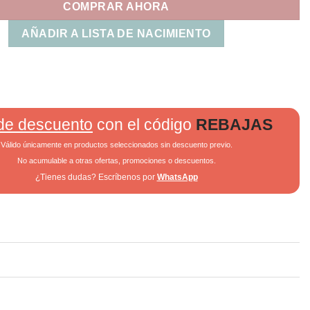
COMPRAR AHORA
AÑADIR A LISTA DE NACIMIENTO
de descuento
con el código
REBAJAS
Válido únicamente en productos seleccionados sin descuento previo.
No acumulable a otras ofertas, promociones o descuentos.
¿Tienes dudas? Escríbenos por
WhatsApp