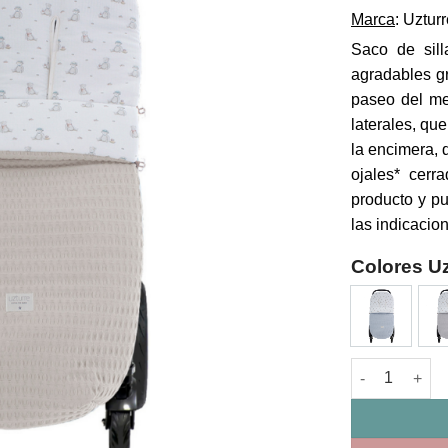
Marca
: Uztur
Saco de sill
agradables gr
paseo del me
laterales, qu
la encimera, 
ojales* cerr
producto y pu
las indicacio
Colores Uz
Saco Silla Un