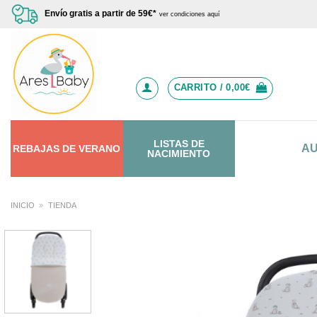
Saltar
Envío gratis a partir de 59€*
ver condiciones aquí
al
contenido
CARRITO /
0,00
€
LISTAS DE
A
REBAJAS
DE
VERANO
NACIMIENTO
INICIO
»
TIENDA