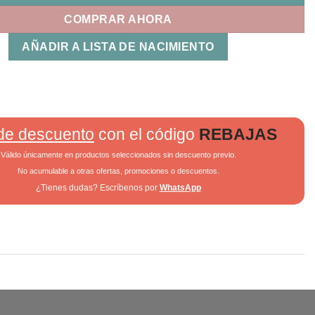
COMPRAR AHORA
AÑADIR A LISTA DE NACIMIENTO
de descuento
con el código
REBAJAS
Válido únicamente en productos seleccionados sin descuento previo.
No acumulable a otras ofertas, promociones o descuentos.
¿Tienes dudas? Escríbenos por
WhatsApp