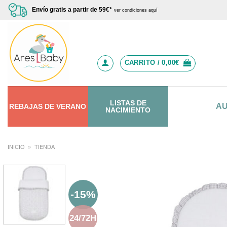
Saltar
Envío gratis a partir de 59€*
ver condiciones aquí
al
contenido
CARRITO /
0,00
€
LISTAS DE
A
REBAJAS
DE
VERANO
NACIMIENTO
INICIO
»
TIENDA
-15%
24/72H