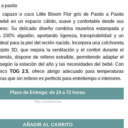
precio
precio
o a pasito
original
actual
era:
es:
 capazo o cuco Little Bloom Flor gris de Pasito a Pasito
59,90€.
50,90€.
bebé en un espacio cálido, suave y confortable desde sus
seos. Su delicado diseño combina muselina estampada y
a 100% algodón, aportando ligereza, transpirabilidad y un
 ideal para la piel del recién nacido. Incorpora una colchoneta
tejido 3D, que mejora la ventilación y el confort durante el
emás, dispone de relleno extraíble, permitiendo adaptar el
o según la estación del año y las necesidades del bebé. Con
rmico
TOG 2.5
, ofrece abrigo adecuado para temperaturas
ras que sin relleno es perfecto para entretiempo o interiores.
Plazo de Entrega: de 24 a 72 horas.
Hay existencias
le Bloom Flor Gris Pasito a Pasito cantidad
AÑADIR AL CARRITO