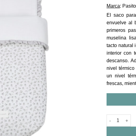
Marca
: Pasit
El saco para
envuelve al 
primeros pa
muselina lis
tacto natural
interior con 
descanso. Ad
nivel térmic
un nivel té
frescas, mient
Saco Cuco Litt