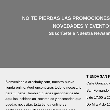
NO TE PIERDAS LAS PROMOCIONES
NOVEDADES Y EVENTO
Suscríbete a Nuestra Newslet
TIENDA SAN
Bienvenidos a aresbaby.com, nuestra nueva
Calle Gonzalo
tienda online. Aquí encontrarás todo lo necesario
San Fernando 
para tu bebé. También puedes gestionar desde
L de 17:00 a 2
aquí las incidencias, recambios y accesorios que
puedas necesitar. Esta tienda online es
De M a V de 10
gestionada por Colchonerías Hermanos Ares