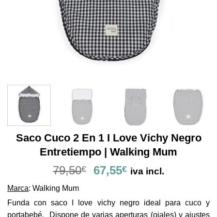
Saco Cuco 2 En 1 I Love Vichy Negro
Entretiempo | Walking Mum
El
El
79,50
67,55
€
€
iva incl.
precio
precio
Marca
: Walking Mum
original
actual
era:
es:
Funda con saco I love vichy negro ideal para cuco y
79,50€.
67,55€.
portabebé. Dispone de varias aperturas (ojales) y ajustes