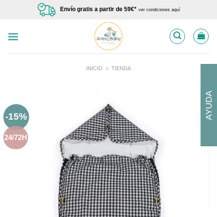
Saltar
Envío gratis a partir de 59€*
ver condiciones aquí
al
contenido
INICIO
»
TIENDA
AYUDA
-15%
24/72H