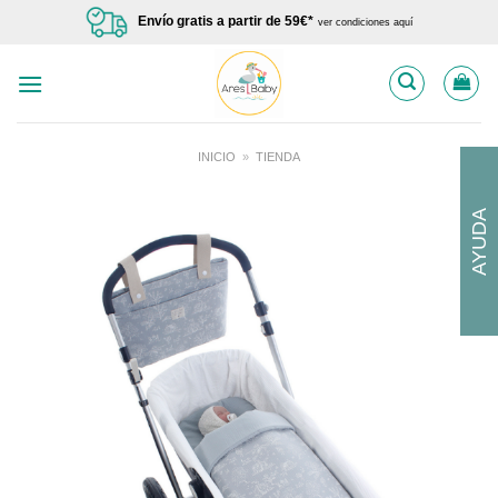
Saltar
Envío gratis a partir de 59€*
ver condiciones aquí
al
contenido
INICIO
»
TIENDA
AYUDA