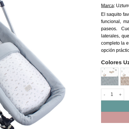
Marca
: Uztur
El saquito fa
funcional, m
paseos. Cue
laterales, qu
completo la e
opción prácti
Colores Uz
Saco Capazo E