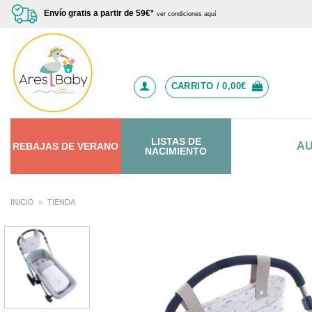
Saltar
Envío gratis a partir de 59€*
ver condiciones aquí
al
contenido
CARRITO /
0,00
€
LISTAS DE
A
REBAJAS
DE
VERANO
NACIMIENTO
INICIO
»
TIENDA