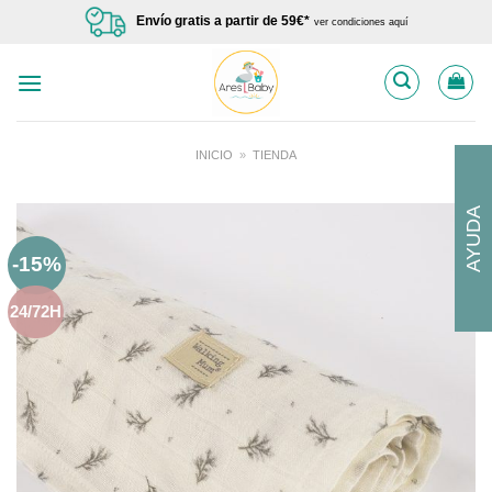
Saltar
Envío gratis a partir de 59€*
ver condiciones aquí
al
contenido
INICIO
»
TIENDA
AYUDA
-15%
24/72H