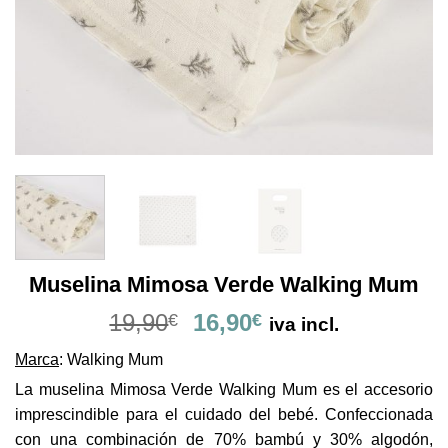
Muselina Mimosa Verde Walking Mum
El
El
19,90
16,90
€
€
iva incl.
precio
precio
Marca
: Walking Mum
original
actual
era:
es:
La muselina Mimosa Verde Walking Mum es el accesorio
19,90€.
16,90€.
imprescindible para el cuidado del bebé. Confeccionada
con una combinación de 70% bambú y 30% algodón,