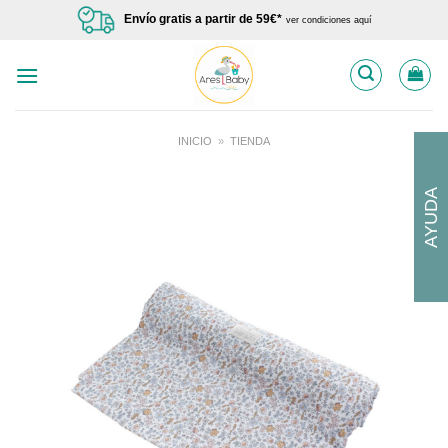
Saltar
Envío gratis a partir de 59€*
ver condiciones aquí
al
contenido
INICIO
»
TIENDA
AYUDA