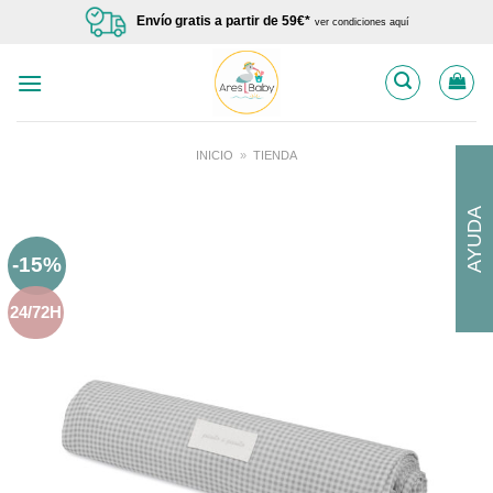
Saltar
Envío gratis a partir de 59€*
ver condiciones aquí
al
contenido
INICIO
»
TIENDA
AYUDA
-15%
24/72H