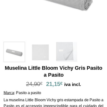
Muselina Little Bloom Vichy Gris Pasito
a Pasito
El
El
24,90
21,15
€
€
iva incl.
precio
precio
Marca
: Pasito a pasito
original
actual
era:
es:
La muselina Little Bloom Vichy gris estampada de Pasito a
24,90€.
21,15€.
Pasito es el accesorio imprescindible para el cuidado del