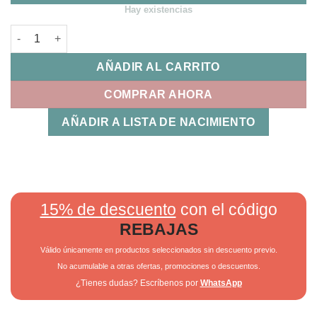
Hay existencias
Maxicapa Ofelia Uzturre cantidad
AÑADIR AL CARRITO
COMPRAR AHORA
AÑADIR A LISTA DE NACIMIENTO
15% de descuento
con el código
REBAJAS
Válido únicamente en productos seleccionados sin descuento previo.
No acumulable a otras ofertas, promociones o descuentos.
¿Tienes dudas? Escríbenos por
WhatsApp