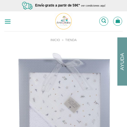
Saltar
Envío gratis a partir de 59€*
ver condiciones aquí
al
contenido
INICIO
»
TIENDA
AYUDA