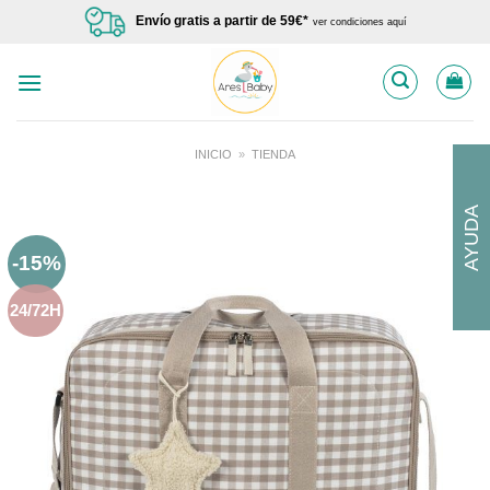
Saltar
Envío gratis a partir de 59€*
ver condiciones aquí
al
contenido
INICIO
»
TIENDA
AYUDA
-15%
24/72H