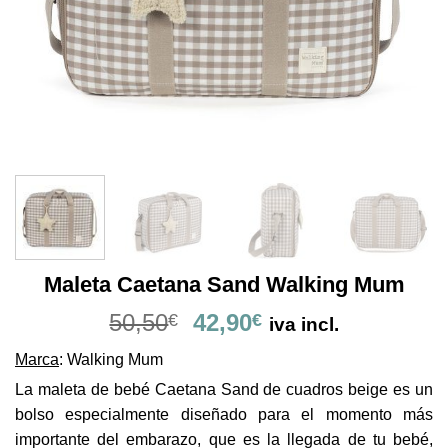
Maleta Caetana Sand Walking Mum
El
El
50,50
42,90
€
€
iva incl.
precio
precio
Marca
: Walking Mum
original
actual
era:
es:
La maleta de bebé Caetana Sand de cuadros beige es un
50,50€.
42,90€.
bolso especialmente diseñado para el momento más
importante del embarazo, que es la llegada de tu bebé,