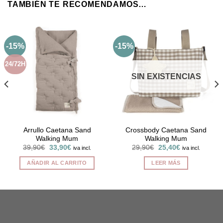
TAMBIÉN TE RECOMENDAMOS…
-15%
-15%
24/72H
SIN EXISTENCIAS
Arrullo Caetana Sand
Crossbody Caetana Sand
Walking Mum
Walking Mum
El
El
El
El
39,90
€
33,90
€
29,90
€
25,40
€
iva incl.
iva incl.
precio
precio
precio
precio
original
actual
original
actual
AÑADIR AL CARRITO
LEER MÁS
era:
es:
era:
es:
39,90€.
33,90€.
29,90€.
25,40€.