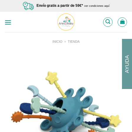
Saltar
Envío gratis a partir de 59€*
ver condiciones aquí
al
contenido
INICIO
»
TIENDA
AYUDA