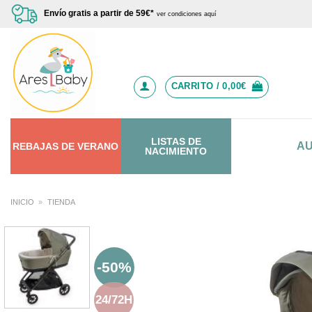
Saltar
Envío gratis a partir de 59€*
ver condiciones aquí
al
contenido
CARRITO /
0,00
€
LISTAS DE
A
REBAJAS
DE
VERANO
NACIMIENTO
INICIO
»
TIENDA
-50%
24/72H