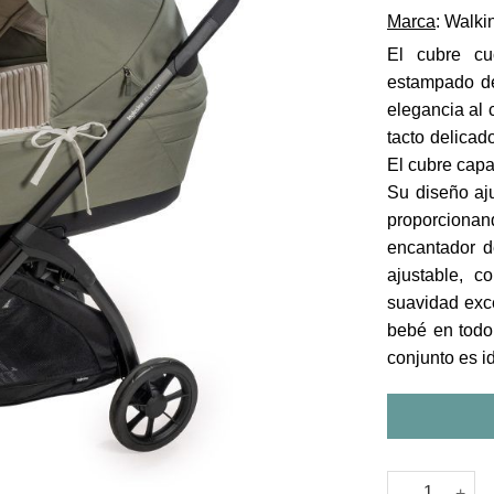
Marca
: Walk
El cubre cu
estampado de
elegancia al
tacto delicado
El cubre capa
Su diseño aj
proporcion
encantador d
ajustable, 
suavidad exce
bebé en todo
conjunto es i
Funda Interio