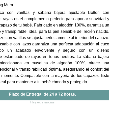
precio
precio
ing Mum
original
actual
era:
es:
co con varillas y sábana bajera ajustable Botton con
54,90€.
27,45€.
 rayas es el complemento perfecto para aportar suavidad y
 capazo de tu bebé. Fabricado en algodón 100%, garantiza un
 y transpirable, ideal para la piel sensible del recién nacido.
zo con varillas se ajusta perfectamente al interior del capazo.
ustable con lazos garantiza una perfecta adaptación al cuco
ando un acabado envolvente y seguro con un diseño
e estampado de rayas en tonos neutros. La sábana bajera
confeccionada en muselina de algodón 100%, ofrece una
pcional y transpirabilidad óptima, asegurando el confort del
 momento. Compatible con la mayoría de los capazos. Este
deal para mantener a tu bebé cómodo y protegido.
Plazo de Entrega: de 24 a 72 horas.
Hay existencias
r Varillas Capazo + Sabana ajustable Botton Rayas Walking Mum c