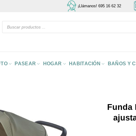
¡Llámanos! 695 16 62 32
Búsqueda
de
productos
UTO
PASEAR
HOGAR
HABITACIÓN
BAÑOS Y 
Funda I
ajust