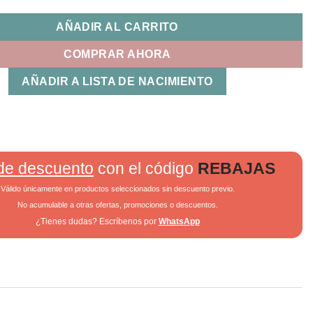
AÑADIR AL CARRITO
COMPRAR AHORA
AÑADIR A LISTA DE NACIMIENTO
de descuento
con el código
REBAJAS
Válido únicamente en productos seleccionados sin descuento previo.
No acumulable a otras ofertas, promociones o descuentos.
¿Tienes dudas? Escríbenos por
WhatsApp