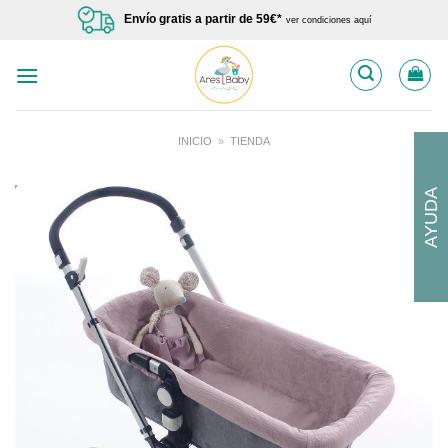
Saltar
Envío gratis a partir de 59€*
ver condiciones aquí
al
contenido
INICIO
»
TIENDA
AYUDA