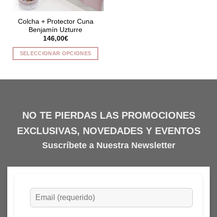
Colcha + Protector Cuna
Benjamín Uzturre
146,00
€
SELECCIONAR OPCIONES
Este
producto
tiene
múltiples
variantes.
NO TE PIERDAS LAS PROMOCIONES
Las
opciones
EXCLUSIVAS, NOVEDADES Y EVENTOS
se
Suscríbete a Nuestra Newsletter
pueden
elegir
en
la
página
de
producto