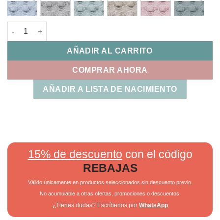
Edredon y Protector Maxiuna Clea Uzturre cantidad
AÑADIR AL CARRITO
COMPRAR AHORA
AÑADIR A LISTA DE NACIMIENTO
15% de descuento
con el código
REBAJAS
Válido únicamente en productos seleccionados sin descuento previo.
No acumulable a otras ofertas, promociones o descuentos.
¿Tienes dudas? Escríbenos por
WhatsApp