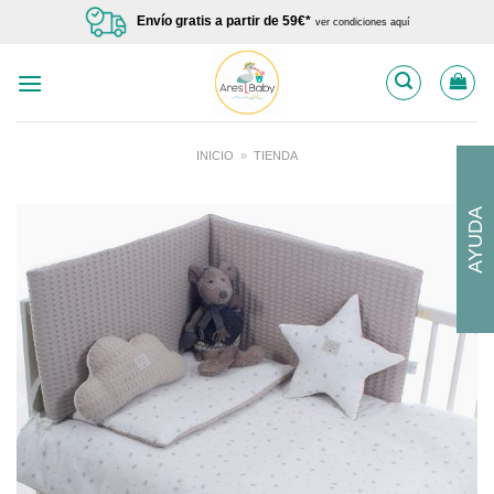
Saltar
Envío gratis a partir de 59€*
ver condiciones aquí
al
contenido
INICIO
»
TIENDA
AYUDA