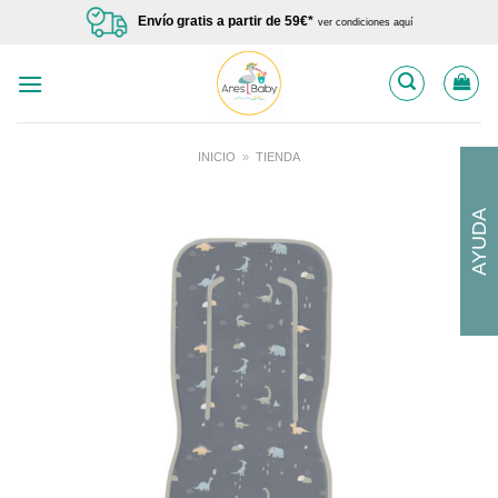
Saltar
Envío gratis a partir de 59€*
ver condiciones aquí
al
contenido
INICIO
»
TIENDA
AYUDA