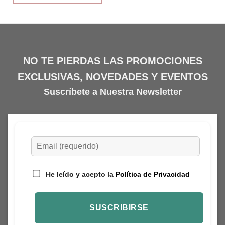
Este
producto
tiene
múltiples
variantes.
NO TE PIERDAS LAS PROMOCIONES
Las
opciones
EXCLUSIVAS, NOVEDADES Y EVENTOS
se
Suscríbete a Nuestra Newsletter
pueden
elegir
en
la
página
de
producto
He leído y acepto la
Política de Privacidad