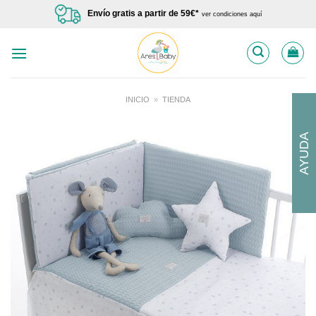
Saltar
Envío gratis a partir de 59€*
ver condiciones aquí
al
contenido
INICIO
»
TIENDA
AYUDA