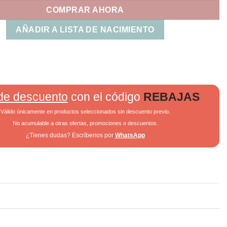
COMPRAR AHORA
AÑADIR A LISTA DE NACIMIENTO
de descuento
con el código
REBAJAS
Válido únicamente en productos seleccionados sin descuento previo.
No acumulable a otras ofertas, promociones o descuentos.
¿Tienes dudas? Escríbenos por
WhatsApp