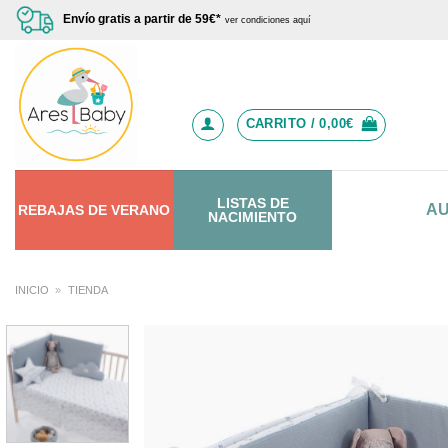
Saltar
Envío gratis a partir de 59€*
ver condiciones aquí
al
contenido
CARRITO /
0,00
€
LISTAS DE
A
REBAJAS
DE
VERANO
NACIMIENTO
INICIO
»
TIENDA