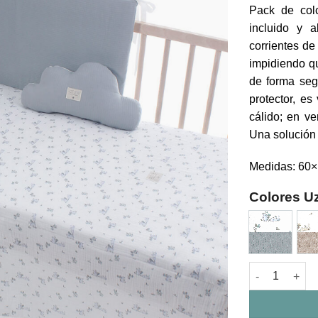
Pack de colc
incluido y a
corrientes de
impidiendo qu
de forma segu
protector, es
cálido; en ve
Una solución 
Medidas: 60
Colores Uz
Colcha y Prot