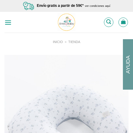
Saltar
Envío gratis a partir de 59€*
ver condiciones aquí
al
contenido
INICIO
»
TIENDA
AYUDA