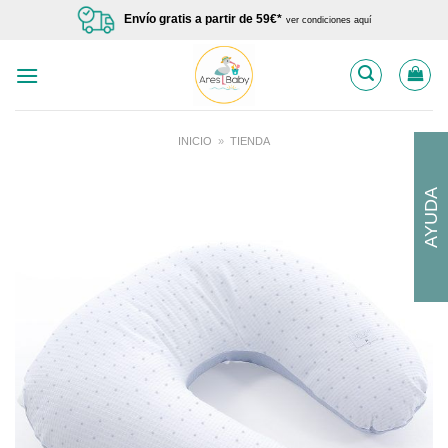
Saltar
Envío gratis a partir de 59€*
ver condiciones aquí
al
contenido
INICIO
»
TIENDA
AYUDA