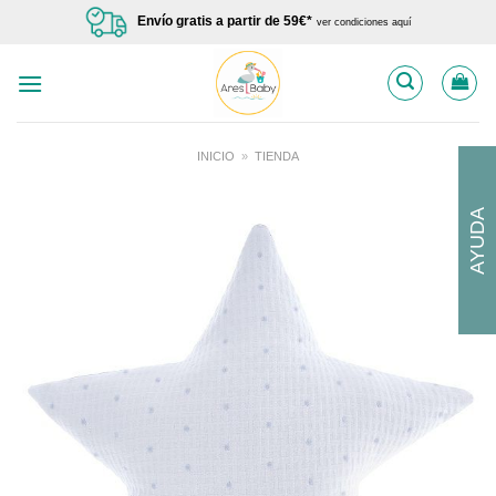
Saltar
Envío gratis a partir de 59€*
ver condiciones aquí
al
contenido
INICIO
»
TIENDA
AYUDA