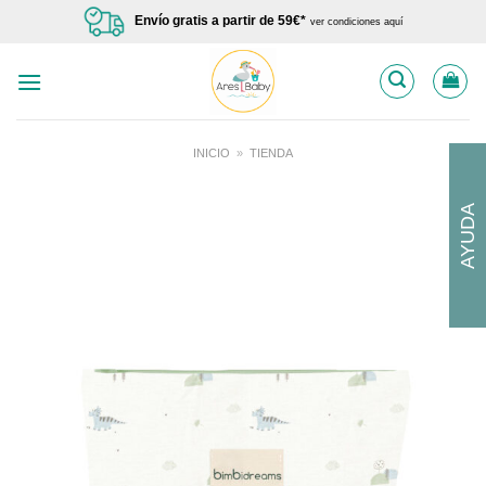
Saltar
Envío gratis a partir de 59€*
ver condiciones aquí
al
contenido
INICIO
»
TIENDA
AYUDA