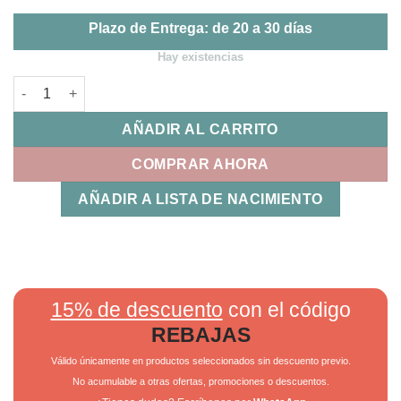
Plazo de Entrega: de 20 a 30 días
Hay existencias
Bolso Organizador Trex Bimbidreams cantidad
AÑADIR AL CARRITO
COMPRAR AHORA
AÑADIR A LISTA DE NACIMIENTO
15% de descuento
con el código
REBAJAS
Válido únicamente en productos seleccionados sin descuento previo.
No acumulable a otras ofertas, promociones o descuentos.