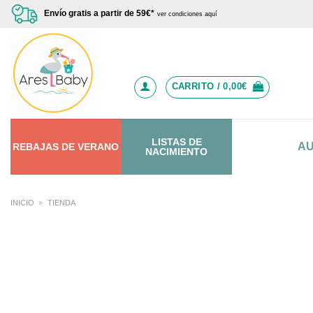
Saltar
Envío gratis a partir de 59€*
ver condiciones aquí
al
contenido
CARRITO /
0,00
€
LISTAS DE
A
REBAJAS
DE
VERANO
NACIMIENTO
INICIO
»
TIENDA