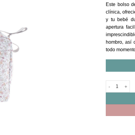
Este bolso d
clínica, ofrec
y tu bebé d
apertura fac
imprescindibl
hombro, así 
todo momento
Bolso Materni