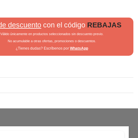
de descuento
con el código
REBAJAS
Válido únicamente en productos seleccionados sin descuento previo.
No acumulable a otras ofertas, promociones o descuentos.
¿Tienes dudas? Escríbenos por
WhatsApp