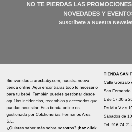
NO TE PIERDAS LAS PROMOCIONES
NOVEDADES Y EVENTO
Suscríbete a Nuestra Newslet
TIENDA SAN
Bienvenidos a aresbaby.com, nuestra nueva
Calle Gonzalo
tienda online. Aquí encontrarás todo lo necesario
San Fernando 
para tu bebé. También puedes gestionar desde
L de 17:00 a 2
aquí las incidencias, recambios y accesorios que
puedas necesitar. Esta tienda online es
De M a V de 10
gestionada por Colchonerías Hermanos Ares
Sábados de 10
S.L.
Tel. 916 74 21
¿Quieres saber más sobre nosotros?
¡haz click